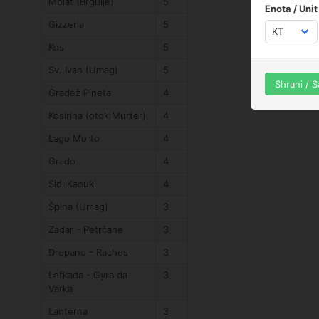
Molat (Brgulje)
5
Enota / Unit
Gizzeria
5
Kos
5
Sv. Ivan (Umag)
5
Shrani / 
Gradež Pineta
4
Kosirina (otok Murter)
4
Lago Morto
4
Grado
4
Sidi Kaouki
4
Špina (Umag)
3
Zadar - Petrčane
3
Drepano - Raches
3
Lefkada - Gyra da
3
Varka
Lanterna
3