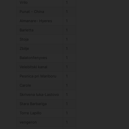
Vrilo
1
Punat - China
1
Almanare- Hyeres
1
Barletta
1
Stoja
1
Zbilje
1
Balatonfenyves
1
Velebitski kanal
1
Pesnica pri Mariboru
1
Carole
1
Skrivena luka-Lastovo
1
Stara Barbariga
1
Torre Lapillo
1
vengeron
1