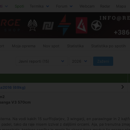
ti
Spoti
Termika
Forum
Webcam
Radar
Mapa
ort
Moja oprema
Nov spot
Statistika
Statistika po spotih
na2016 (69kg)
1m2
ubanga V3 570cm
rna. Na vodi kakih 15 surffojlarjev, 3 wingarji, en parawingar in 2 kajtfo
 padel, tako da raje nisem izzival z daljšimi orcami. Aja, pa trenutna zm
 maestrala, toplega sončka in morja že skoraj brez meduz še prazna plaž