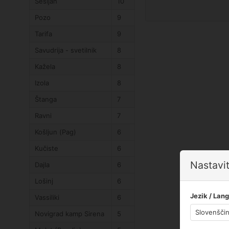
Sesljan
10
Pozo
9
Tarifa
9
Savudrija - svetilnik
8
Kažela
8
Izola
8
Štanga
7
Ravni
7
Košljun (Pag)
6
Kučiste
6
Nastavit
Dajla
6
Lošinj
6
Jezik / Lan
Vassiliki
6
Novigrad kamp Sirena
5