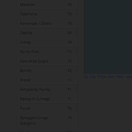
Medulin
16
Talamone
15
Kamenjak - Škara
15
Dakhla
14
Umag
14
Porto Polo
13
Savudrija (jugo)
12
Bohinj
12
2s
10s
100m
1km
1NM
slo
Srima
11
Avtokamp Perna
11
Pelegrin (Umag)
11
Punat
10
Spiaggia Lunga
10
Gargano