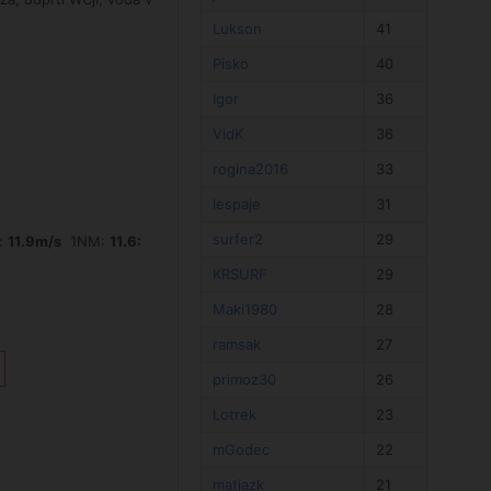
Lukson
41
Pisko
40
Igor
36
VidK
36
rogina2016
33
lespaje
31
surfer2
29
:
11.9m/s
1NM:
11.6:
KRSURF
29
Maki1980
28
ramsak
27
primoz30
26
Lotrek
23
mGodec
22
matjazk
21