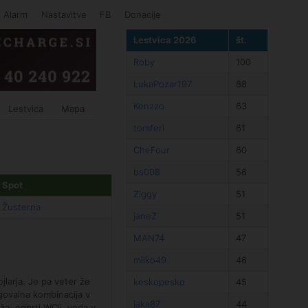
Alarm
Nastavitve
FB
Donacije
Lestvica 2026
št.
Roby
100
LukaPozar197
88
Kenzzo
63
Lestvica
Mapa
tomferi
61
CheFour
60
bs008
56
Spot
Ziggy
51
Žusterna
janeZ
51
MAN74
47
milko49
46
jlarja. Je pa veter že
keskopesko
45
agovalna kombinacija v
jaka87
44
a, odprti WCji, voda v