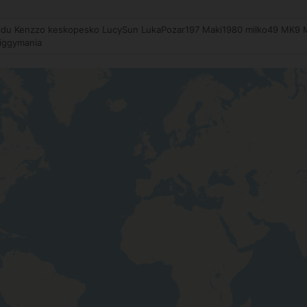
pidu Kenzzo keskopesko LucySun LukaPozar197 Maki1980 milko49 MK9 
ziggymania