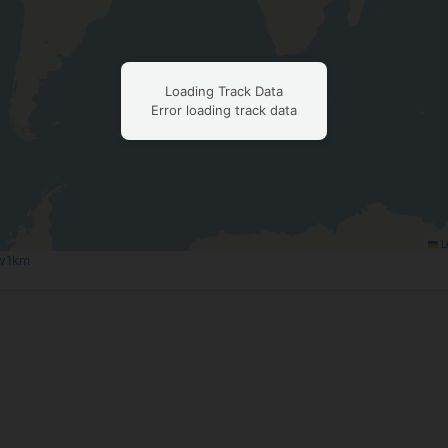
Loading Track Data
Error loading track data
Le
w1km