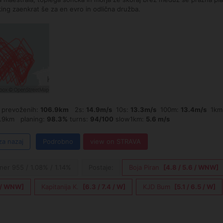
king zaenkrat še za en evro in odlična družba.
revoženih:
106.9km
2s:
14.9m/s
10s:
13.3m/s
100m:
13.4m/s
1km
.9km planing:
98.3%
turns:
94/100
slow1km:
5.6 m/s
za nazaj
Podrobno
view on STRAVA
ner 955 / 1.08% / 1.14%
Postaje:
Boja Piran
[4.8 / 5.6 / WNW]
8 / WNW]
Kapitanija K.
[6.3 / 7.4 / W]
KJD Bum
[5.1 / 6.5 / W]