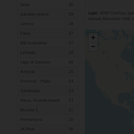
Seča
30
Lajki
: BD87 CheFour ju
Gardsko jezero
29
ramsak Rekreator VidK 
Limnos
28
Fiesa
27
+
MB šoderjama
27
−
Lefkada
26
Lago di Cavazzo
26
Antenal
25
Portorož - Plaža
24
Zambratija
23
Paros, Pounda beach
23
Murska S.
21
Premantura
20
JK Pirat
19