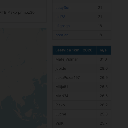
LucySun
21
MTB Pisko primoz30
mili78
21
u1grega
18
bostjan
18
Lestvica 1km - 2026
m/s
MatejVidmar
31.6
jupidu
28.0
LukaPozar197
26.9
Mitja51
26.8
MAN74
26.6
Pisko
26.2
Luche
25.8
VidK
25.7