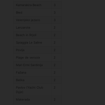
Kamarakira Beach
3
Bled
3
Velenjsko jezero
3
Lanzarote
2
Beach in Rrjoll
2
Spiaggia Le Saline
2
Povlja
2
Plage de versoix
2
Mari Ermi Sardinija
2
Fažana
2
Baška
2
Pavlov (Yacht Club
2
Dyje)
Materada
2