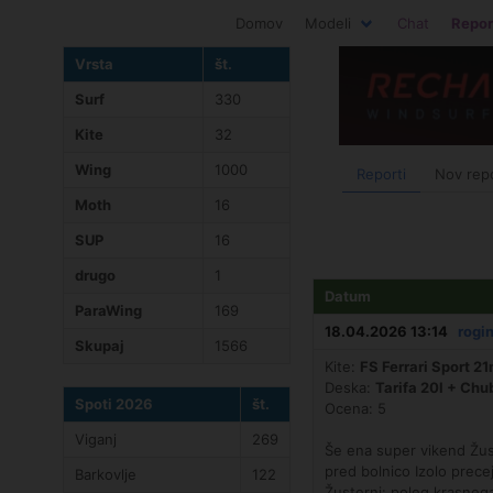
Domov
Modeli
Chat
Repor
Vrsta
št.
Surf
330
Kite
32
Wing
1000
Reporti
Nov rep
Moth
16
SUP
16
drugo
1
Datum
ParaWing
169
18.04.2026 13:14
rogi
Skupaj
1566
Kite:
FS Ferrari Sport 2
Deska:
Tarifa 20l + Ch
Spoti 2026
št.
Ocena: 5
Viganj
269
Še ena super vikend Žuste
pred bolnico Izolo precej
Barkovlje
122
Žusterni: poleg krasnega