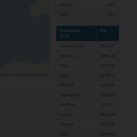
tomferi
24.5
MK9
24.4
Prevoženo -
km
2026
LukaPozar197
5570.11
MAN74
3468.49
Roby
2751.29
aflet
|
©
OpenStreetMap
contributors
Ziggy
2258.07
KRSURF
2191.28
rogina2016
2037.97
CheFour
2011.01
Lukson
1949.49
tomferi
1887.99
VidK
1844.03