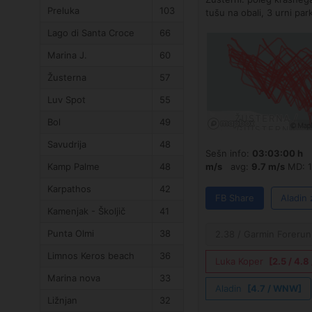
Preluka
103
tušu na obali, 3 urni par
Lago di Santa Croce
66
Marina J.
60
Žusterna
57
Luv Spot
55
Bol
49
Savudrija
48
Sešn info:
03:03:00 h
p
Kamp Palme
48
m/s
avg:
9.7 m/s
MD: 1
Karpathos
42
FB Share
Aladin 
Kamenjak - Školjič
41
Punta Olmi
38
2.38 / Garmin Forerun
Limnos Keros beach
36
Luka Koper
[2.5 / 4.
Marina nova
33
Aladin
[4.7 / WNW]
Ližnjan
32