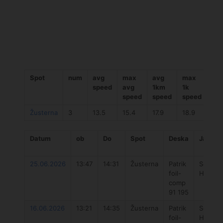
Spot
num
avg
max
avg
max
av
speed
avg
1km
1k
ča
speed
speed
speed
Žusterna
3
13.5
15.4
17.9
18.9
00:
Datum
ob
Do
Spot
Deska
Jadro
25.06.2026
13:47
14:31
Žusterna
Patrik
Severn
foil-
HGO 9
comp
91 195
16.06.2026
13:21
14:35
Žusterna
Patrik
Severn
foil-
Hyper 