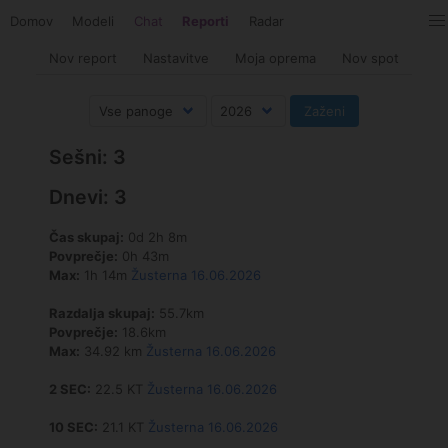
Domov
Modeli
Chat
Reporti
Radar
Nov report
Nastavitve
Moja oprema
Nov spot
Sešni: 3
Dnevi: 3
Čas skupaj:
0d 2h 8m
Povprečje:
0h 43m
Max:
1h 14m
Žusterna 16.06.2026
Razdalja skupaj:
55.7km
Povprečje:
18.6km
Max:
34.92 km
Žusterna 16.06.2026
2 SEC:
22.5 KT
Žusterna 16.06.2026
10 SEC:
21.1 KT
Žusterna 16.06.2026