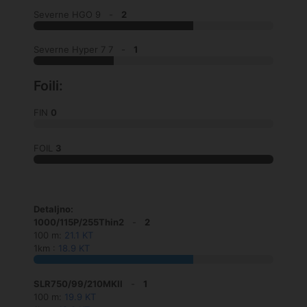
Severne HGO 9 -
2
Severne Hyper 7 7 -
1
Foili:
FIN
0
FOIL
3
Detaljno:
1000/115P/255Thin2
-
2
100 m:
21.1 KT
1km :
18.9 KT
SLR750/99/210MKII
-
1
100 m:
19.9 KT