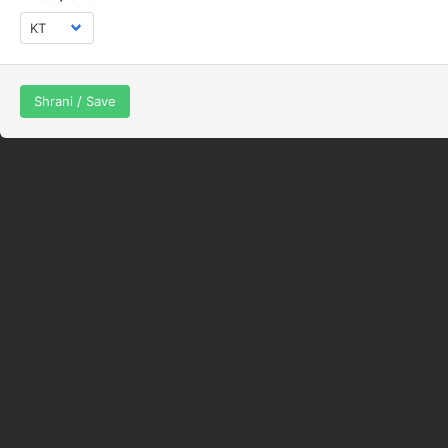
NW -
0
Sešni po mesecih
Shrani / Save