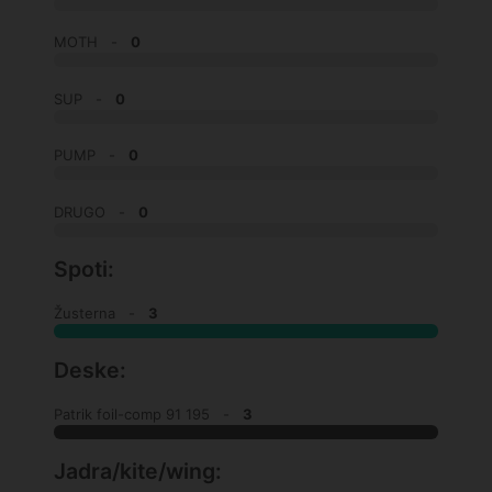
MOTH -
0
SUP -
0
PUMP -
0
DRUGO -
0
Spoti:
Žusterna -
3
Deske:
Patrik foil-comp 91 195 -
3
Jadra/kite/wing: