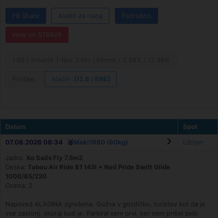
FB Share
Aladin za nazaj
Podrobno
view on STRAVA
1.00 / Amazfit T-Rex 3 Pro (48mm) / 0.56% / 12.46%
Postaje:
Aladin
[12.6 / ENE]
Datum
Spot
07.08.2026 08:34 🥈
Maki1980 (90kg)
Ližnjan
Jadro:
Xo Sails Fly 7.5m2
Deska:
Tabou Air Ride 81 145l + Neil Pride Swift Glide
1000/85/220
Ocena: 2
Napoved ALADINA zgrešena. Gužva v gozdičku, turistov kot da je
vse zastonj, skoraj tudi je. Parkiral sem prvi, ker sem prišel zelo