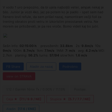
V vodo 1 uro prepozno, da bi ujela najboljši veter, ampak nekaj je
bilo. Junior je vozil 4ko, jaz pa potem ko je padlo - spet sem nad
Fenero lovil refule, da sem prišel nazaj, namontiram večji foil za
trening obratov proti vetru in izkoristim preostanek vetra. Ne
morem se pritoževati, je pa res vroče. Bomo videli kaj bo jutri.
Sešn info:
02:15:00 h
prevoženih:
33.8km
2s:
9.6m/s
10s:
9m/s
100m:
8.7m/s
1km:
7.1m/s
1NM:
7: m/s
avg:
4.2 m/s
MD:
2.7km planing:
56.2%
turns:
57/94
slow1km:
1.6 m/s
FB Share
Aladin za nazaj
Podrobno
view on STRAVA
1.12 / Garmin fēnix 7x / 0.00% / 11.13%
Postaje:
Ceja ★
[7.1 / 9.9 / NE]
Stupice ★
[5.7 / 7.7 / NE]
Aladin
[17.6 / ENE]