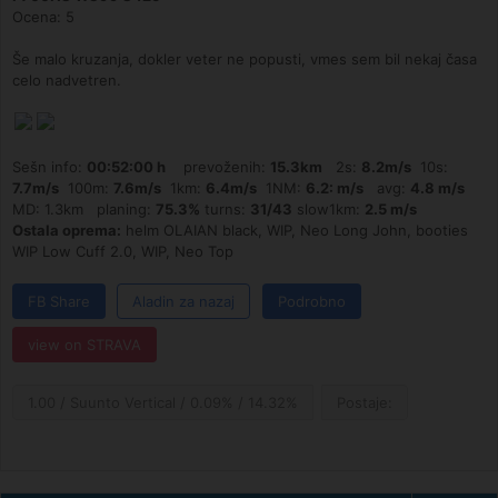
Ocena: 5
Še malo kruzanja, dokler veter ne popusti, vmes sem bil nekaj časa
celo nadvetren.
Sešn info:
00:52:00 h
prevoženih:
15.3km
2s:
8.2m/s
10s:
7.7m/s
100m:
7.6m/s
1km:
6.4m/s
1NM:
6.2: m/s
avg:
4.8 m/s
MD: 1.3km planing:
75.3%
turns:
31/43
slow1km:
2.5 m/s
Ostala oprema:
helm OLAIAN black, WIP, Neo Long John, booties
WIP Low Cuff 2.0, WIP, Neo Top
FB Share
Aladin za nazaj
Podrobno
view on STRAVA
1.00 / Suunto Vertical / 0.09% / 14.32%
Postaje: