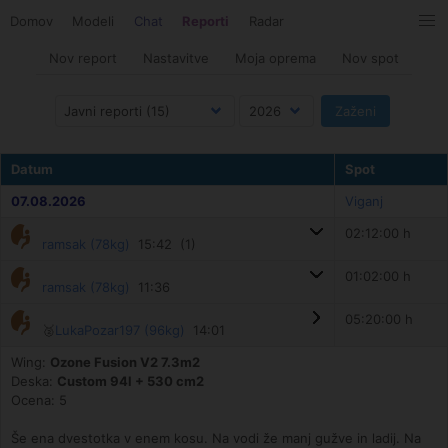
Domov
Modeli
Chat
Reporti
Radar
Nov report
Nastavitve
Moja oprema
Nov spot
Datum
Spot
07.08.2026
Viganj
02:12:00 h
ramsak (78kg)
15:42 (1)
01:02:00 h
ramsak (78kg)
11:36
05:20:00 h
🥈
LukaPozar197 (96kg)
14:01
Wing:
Ozone Fusion V2 7.3m2
Deska:
Custom 94l + 530 cm2
Ocena: 5
Še ena dvestotka v enem kosu. Na vodi že manj gužve in ladij. Na