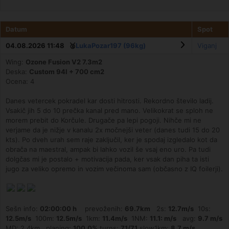
Datum
Spot
04.08.2026 11:48 🥈
LukaPozar197 (96kg)
Viganj
Wing:
Ozone Fusion V2 7.3m2
Deska:
Custom 94l + 700 cm2
Ocena: 4
Danes vetercek pokradel kar dosti hitrosti. Rekordno število ladij.
Vsakič jih 5 do 10 prečka kanal pred mano. Velikokrat se sploh ne
morem prebit do Korčule. Drugače pa lepi pogoji. Nihče mi ne
verjame da je nižje v kanalu 2x močnejši veter (danes tudi 15 do 20
kts). Po dveh urah sem raje zaključil, ker je spodaj izgledalo kot da
obrača na maestral, ampak bi lahko vozil še vsaj eno uro. Pa tudi
dolgčas mi je postalo + motivacija pada, ker vsak dan piha ta isti
jugo za veliko opremo in vozim večinoma sam (občasno z IQ foilerji).
Sešn info:
02:00:00 h
prevoženih:
69.7km
2s:
12.7m/s
10s:
12.5m/s
100m:
12.5m/s
1km:
11.4m/s
1NM:
11.1: m/s
avg:
9.7 m/s
MD: 2.4km planing:
100.0%
turns:
71/71
slow1km:
8.7 m/s