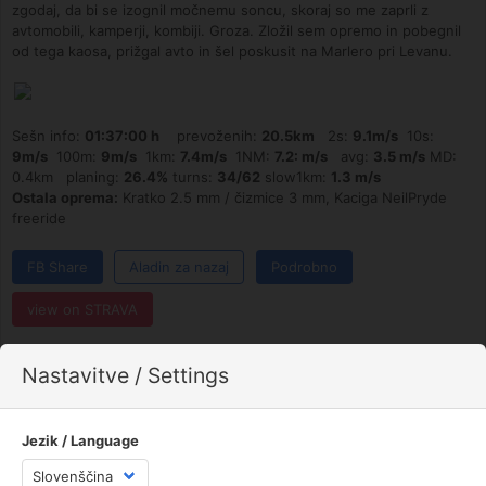
zgodaj, da bi se izognil močnemu soncu, skoraj so me zaprli z
avtomobili, kamperji, kombiji. Groza. Zložil sem opremo in pobegnil
od tega kaosa, prižgal avto in šel poskusit na Marlero pri Levanu.
Sešn info:
01:37:00 h
prevoženih:
20.5km
2s:
9.1m/s
10s:
9m/s
100m:
9m/s
1km:
7.4m/s
1NM:
7.2: m/s
avg:
3.5 m/s
MD:
0.4km planing:
26.4%
turns:
34/62
slow1km:
1.3 m/s
Ostala oprema:
Kratko 2.5 mm / čizmice 3 mm, Kaciga NeilPryde
freeride
FB Share
Aladin za nazaj
Podrobno
view on STRAVA
1.00 / Amazfit T-Rex 3 Pro (48mm) / 0.62% / 8.88%
Nastavitve / Settings
Postaje:
Ližnjan
[4.7 / 6.2 / NE]
Jezik / Language
Sv. Marina
[2.4 / 3.7 / S]
Stupice ★
[6.3 / 8.6 / NE]