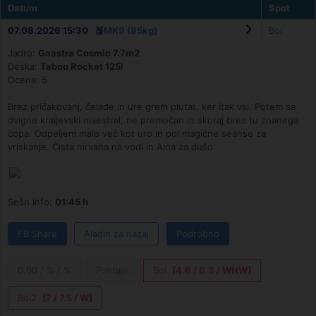
Datum
Spot
07.08.2026 15:30 🥈
MK9 (85kg)
Bol
Jadro:
Gaastra Cosmic 7.7m2
Deska:
Tabou Rocket 125l
Ocena: 5
Brez pričakovanj, čelade in ure grem plutat, ker itak vsi. Potem se
dvigne kraljevski maestral, ne premočan in skoraj brez tu znanega
čopa. Odpeljem malo več kot uro in pol magične seanse za
vriskanje. Čista nirvana na vodi in Aloa za dušo.
Sešn info:
01:45 h
FB Share
Aladin za nazaj
Podrobno
0.00 / % / %
Postaje:
Bol
[4.6 / 6.3 / WNW]
Bol2
[7 / 7.5 / W]