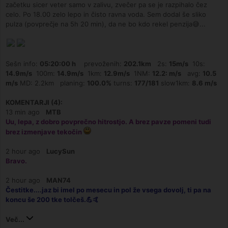
začetku sicer veter samo v zalivu, zvečer pa se je razpihalo čez
celo. Po 18.00 zelo lepo in čisto ravna voda. Sem dodal še sliko
pulza (povprečje na 5h 20 min), da ne bo kdo rekel penzija😅...
Sešn info:
05:20:00 h
prevoženih:
202.1km
2s:
15m/s
10s:
14.9m/s
100m:
14.9m/s
1km:
12.9m/s
1NM:
12.2: m/s
avg:
10.5
m/s
MD: 2.2km planing:
100.0%
turns:
177/181
slow1km:
8.6 m/s
KOMENTARJI (4):
13 min ago
MTB
Uu, lepa, z dobro povprečno hitrostjo. A brez pavze pomeni tudi
brez izmenjave tekočin
2 hour ago
LucySun
Bravo.
2 hour ago
MAN74
Čestitke....jaz bi imel po mesecu in pol že vsega dovolj, ti pa na
koncu še 200 tke tolčeš.💪🤙
Več...