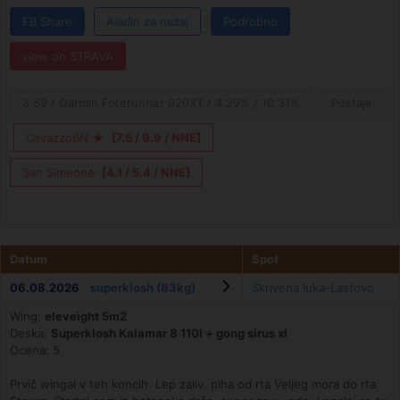
FB Share
Aladin za nazaj
Podrobno
view on STRAVA
3.59 / Garmin Forerunner 920XT / 4.29% / 10.31%
Postaje:
CavazzoBN ★
[7.5 / 9.9 / NNE]
San Simeone
[4.1 / 5.4 / NNE]
Datum
Spot
06.08.2026
superklosh (83kg)
Skrivena luka-Lastovo
Wing:
eleveight 5m2
Deska:
Superklosh Kalamar 8 110l + gong sirus xl
Ocena: 5
Prvič wingal v teh koncih. Lep zaliv, piha od rta Veljeg mora do rta