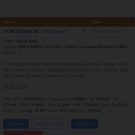
Datum
Spot
07.08.2026 08:36
LV06 (86kg)
Velenjsko jezero
Jadro:
Ktech 4m2
Deska:
AMOS BULLET V2 120l + Sabfoil Leviatan Blackbird 1400
Ocena: 4
V Velenje sem šel z namenom flat paddleup seshna, vendar se na
spotu odločim probat s parawingom. Veter je bil zelo luknjast, tako
da so noge kar trpele, vendar je bilo vredno.
Sešn info:
00:47:00 h
prevoženih:
5.6km
2s:
5.9m/s
10s:
5.7m/s
100m:
5.5m/s
1km:
3.2m/s
1NM:
2.5: m/s
avg:
2 m/s
MD:
0.5km planing:
15.9%
turns:
0/17
slow1km:
1.4 m/s
FB Share
Aladin za nazaj
Podrobno