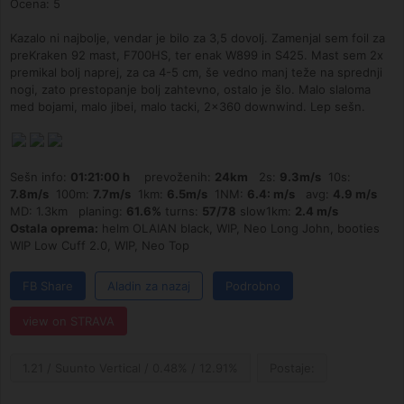
Ocena: 5
Kazalo ni najbolje, vendar je bilo za 3,5 dovolj. Zamenjal sem foil za
preKraken 92 mast, F700HS, ter enak W899 in S425. Mast sem 2x
premikal bolj naprej, za ca 4-5 cm, še vedno manj teže na sprednji
nogi, zato prestopanje bolj zahtevno, ostalo je šlo. Malo slaloma
med bojami, malo jibei, malo tacki, 2x360 downwind. Lep sešn.
Sešn info:
01:21:00 h
prevoženih:
24km
2s:
9.3m/s
10s:
7.8m/s
100m:
7.7m/s
1km:
6.5m/s
1NM:
6.4: m/s
avg:
4.9 m/s
MD: 1.3km planing:
61.6%
turns:
57/78
slow1km:
2.4 m/s
Ostala oprema:
helm OLAIAN black, WIP, Neo Long John, booties
WIP Low Cuff 2.0, WIP, Neo Top
FB Share
Aladin za nazaj
Podrobno
view on STRAVA
1.21 / Suunto Vertical / 0.48% / 12.91%
Postaje: