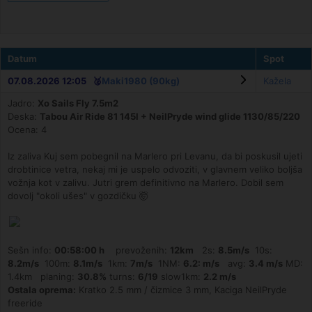
Datum
Spot
07.08.2026 12:05 🥈
Maki1980 (90kg)
Kažela
Jadro:
Xo Sails Fly 7.5m2
Deska:
Tabou Air Ride 81 145l + NeilPryde wind glide 1130/85/220
Ocena: 4
Iz zaliva Kuj sem pobegnil na Marlero pri Levanu, da bi poskusil ujeti
drobtinice vetra, nekaj mi je uspelo odvoziti, v glavnem veliko boljša
vožnja kot v zalivu. Jutri grem definitivno na Marlero. Dobil sem
dovolj "okoli ušes" v gozdičku 🤯
Sešn info:
00:58:00 h
prevoženih:
12km
2s:
8.5m/s
10s:
8.2m/s
100m:
8.1m/s
1km:
7m/s
1NM:
6.2: m/s
avg:
3.4 m/s
MD:
1.4km planing:
30.8%
turns:
6/19
slow1km:
2.2 m/s
Ostala oprema:
Kratko 2.5 mm / čizmice 3 mm, Kaciga NeilPryde
freeride