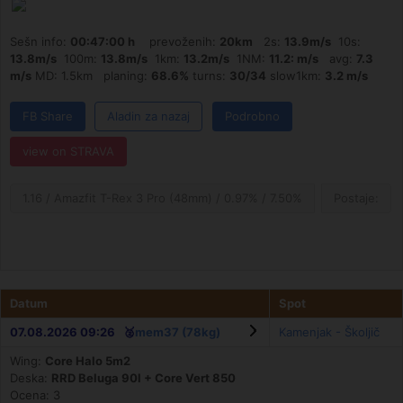
Sešn info:
00:47:00 h
prevoženih:
20km
2s:
13.9m/s
10s:
13.8m/s
100m:
13.8m/s
1km:
13.2m/s
1NM:
11.2: m/s
avg:
7.3
m/s
MD: 1.5km planing:
68.6%
turns:
30/34
slow1km:
3.2 m/s
FB Share
Aladin za nazaj
Podrobno
view on STRAVA
1.16 / Amazfit T-Rex 3 Pro (48mm) / 0.97% / 7.50%
Postaje:
Datum
Spot
07.08.2026 09:26 🥈
mem37 (78kg)
Kamenjak - Školjič
Wing:
Core Halo 5m2
Deska:
RRD Beluga 90l + Core Vert 850
Ocena: 3