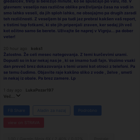
gledalcev, tretji si beležijo minute, ko se spuščajo po valu, itd. V
glavnem: veselijo nas različne oblike preživljanja časa na vodi in
smo lahko veseli, da jih sploh lahko, ne obsojajmo pa drugih zaradi
teh različnosti. Z veseljem bi pa tudi jaz prebral kakšen vaš report,
s tistimi top fotkami, ki ste jih pripenjali zraven, ker sedaj jih več
kot očitno samo še berete. Uživajte še naprej v Vignju... pa dober
veter!
20 hour ago
koks1
Žalostno. Že celi mesec nategovanja. Z temi kurčevimi urami.
Dopusti so in kar nekaj nas je , ki se imamo tudi fajn. Vozimo vsaki
dan preveč brez dokazovanja s temi urami kot otroci z telefoni. Pa
se temu čudimo. Objavite raje kakšno sliko z vode , želve , smeti
in nekaj iz obale. Pa brez zamere. Lp
1 day ago
LukaPozar197
Več...
FB Share
Aladin za nazaj
Podrobno
view on STRAVA
1.00 / Garmin fēnix 6X / 2.40% / 0.02%
Postaje: