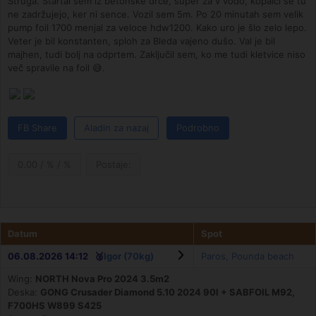
Struga. Startal sem iz betonske drče, super za v vodo, kopalci se tu
ne zadržujejo, ker ni sence. Vozil sem 5m. Po 20 minutah sem velik
pump foil 1700 menjal za veloce hdw1200. Kako uro je šlo zelo lepo.
Veter je bil konstanten, sploh za Bleda vajeno dušo. Val je bil
majhen, tudi bolj na odprtem. Zaključil sem, ko me tudi kletvice niso
več spravile na foil 😅.
FB Share
Aladin za nazaj
Podrobno
0.00 / % / %
Postaje:
Datum
Spot
06.08.2026 14:12 🥈
Igor (70kg)
Paros, Pounda beach
Wing:
NORTH Nova Pro 2024 3.5m2
Deska:
GONG Crusader Diamond 5.10 2024 90l + SABFOIL M92,
F700HS W899 S425