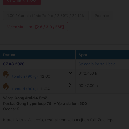
view on STRAVA
1.00 / Garmin fēnix 7x Pro / 2.59% / 24.14%
Postaje:
Velenjsko j. ★
[2.6 / 3.9 / ESE]
Datum
Spot
07.08.2026
Spiaggia Porto Liscia
01:27:00 h
tomferi (90kg)
12:00
00:47:00 h
tomferi (90kg)
11:04
Wing:
Gong droid 4.5m2
Deska:
Gong hyperloop 79l + Ypra slalom 500
Ocena: 5
Kratek izlet v Coluccio, testiral sem zelo majhen foil. Zelo lepo.