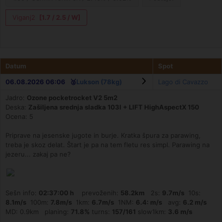
Viganj2
[1.7 / 2.5 / W]
Datum
Spot
06.08.2026 06:06 🥈
Lukson (78kg)
Lago di Cavazzo
Jadro:
Ozone pocketrocket V2 5m2
Deska:
Zašiljena srednja sladka 103l + LIFT HighAspectX 150
Ocena: 5
Priprave na jesenske jugote in burje. Kratka špura za parawing,
treba je skoz delat. Štart je pa na tem fletu res simpl. Parawing na
jezeru... zakaj pa ne?
Sešn info:
02:37:00 h
prevoženih:
58.2km
2s:
9.7m/s
10s:
8.1m/s
100m:
7.8m/s
1km:
6.7m/s
1NM:
6.4: m/s
avg:
6.2 m/s
MD: 0.9km planing:
71.8%
turns:
157/161
slow1km:
3.6 m/s