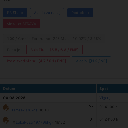
FB Share
Aladin za nazaj
Podrobno
view on STRAVA
1.00 / Garmin Forerunner 245 Music / 0.02% / 3.35%
Postaje:
Boja Piran
[5.5 / 6.8 / ENE]
Izola svetilnik ★
[4.7 / 6.1 / ENE]
Aladin
[11.2 / NE]
Datum
Spot
06.08.2026
Viganj
01:41:00 h
ramsak (78kg)
16:10
01:24:00 h
🥈
LukaPozar197 (96kg)
16:52