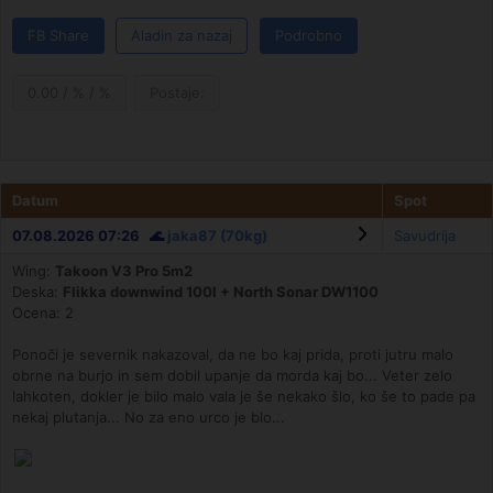
FB Share
Aladin za nazaj
Podrobno
0.00 / % / %
Postaje:
Datum
Spot
07.08.2026 07:26 🌊
jaka87 (70kg)
Savudrija
Wing:
Takoon V3 Pro 5m2
Deska:
Flikka downwind 100l + North Sonar DW1100
Ocena: 2
Ponoči je severnik nakazoval, da ne bo kaj prida, proti jutru malo
obrne na burjo in sem dobil upanje da morda kaj bo... Veter zelo
lahkoten, dokler je bilo malo vala je še nekako šlo, ko še to pade pa
nekaj plutanja... No za eno urco je blo...