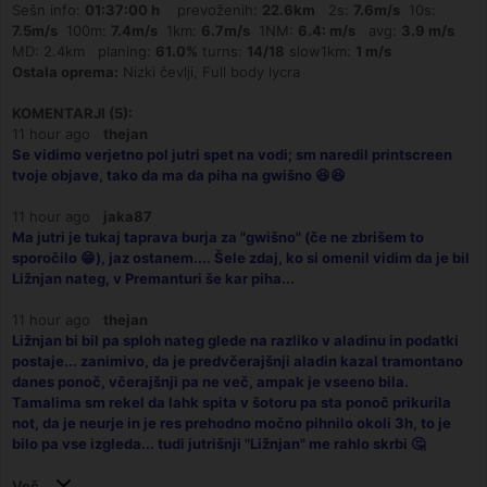
Sešn info:
01:37:00 h
prevoženih:
22.6km
2s:
7.6m/s
10s:
7.5m/s
100m:
7.4m/s
1km:
6.7m/s
1NM:
6.4: m/s
avg:
3.9 m/s
MD: 2.4km planing:
61.0%
turns:
14/18
slow1km:
1 m/s
Ostala oprema:
Nizki čevlji, Full body lycra
KOMENTARJI (5):
11 hour ago
thejan
Se vidimo verjetno pol jutri spet na vodi; sm naredil printscreen
tvoje objave, tako da ma da piha na gwišno 😆😆
11 hour ago
jaka87
Ma jutri je tukaj taprava burja za "gwišno" (če ne zbrišem to
sporočilo 😁), jaz ostanem.... Šele zdaj, ko si omenil vidim da je bil
Ližnjan nateg, v Premanturi še kar piha...
11 hour ago
thejan
Ližnjan bi bil pa sploh nateg glede na razliko v aladinu in podatki
postaje... zanimivo, da je predvčerajšnji aladin kazal tramontano
danes ponoč, včerajšnji pa ne več, ampak je vseeno bila.
Tamalima sm rekel da lahk spita v šotoru pa sta ponoč prikurila
not, da je neurje in je res prehodno močno pihnilo okoli 3h, to je
bilo pa vse izgleda... tudi jutrišnji "Ližnjan" me rahlo skrbi 🤔
Več...