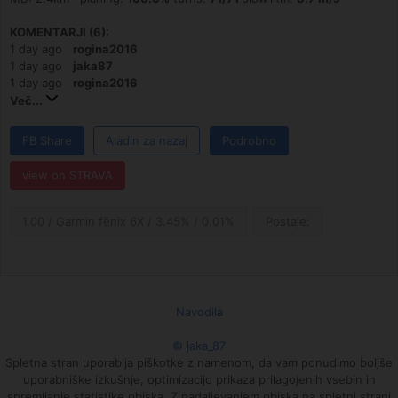
KOMENTARJI (6):
1 day ago
rogina2016
1 day ago
jaka87
1 day ago
rogina2016
Več...
FB Share
Aladin za nazaj
Podrobno
view on STRAVA
1.00 / Garmin fēnix 6X / 3.45% / 0.01%
Postaje:
Navodila
© jaka_87
Spletna stran uporablja piškotke z namenom, da vam ponudimo boljše
uporabniške izkušnje, optimizacijo prikaza prilagojenih vsebin in
spremljanje statistike obiska. Z nadaljevanjem obiska na spletni strani