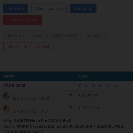
FB Share
Aladin za nazaj
Podrobno
view on STRAVA
1.00 / Garmin fēnix 6X / 1.88% / 0.01%
Postaje:
Viganj2
[4.7 / 5.8 / W]
Datum
Spot
07.08.2026
Paros, Pounda beach
01:29:00 h
🥈
Igor (70kg)
13:38
00:52:00 h
🥈
Igor (70kg)
16:37
Wing:
NORTH Nova Pro 2024 3.5m2
Deska:
GONG Crusader Diamond 5.10 2024 90l + SABFOIL M92,
F700HS W899 S425