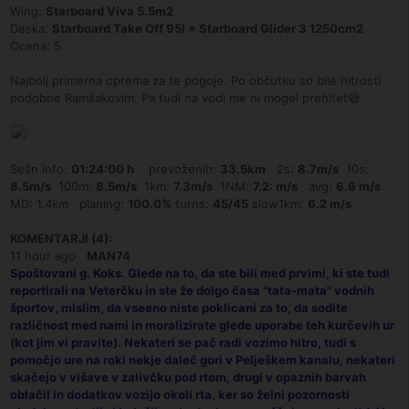
Wing:
Starboard Viva 5.5m2
Deska:
Starboard Take Off 95l + Starboard Glider 3 1250cm2
Ocena: 5
Najbolj primerna oprema za te pogoje. Po občutku so bile hitrosti
podobne Ramšakovim. Pa tudi na vodi me ni mogel prehitet😅
Sešn info:
01:24:00 h
prevoženih:
33.5km
2s:
8.7m/s
10s:
8.5m/s
100m:
8.5m/s
1km:
7.3m/s
1NM:
7.2: m/s
avg:
6.6 m/s
MD: 1.4km planing:
100.0%
turns:
45/45
slow1km:
6.2 m/s
KOMENTARJI (4):
11 hour ago
MAN74
Spoštovani g. Koks. Glede na to, da ste bili med prvimi, ki ste tudi
reportirali na Veterčku in ste že dolgo časa "tata-mata" vodnih
športov, mislim, da vseeno niste poklicani za to, da sodite
različnost med nami in moralizirate glede uporabe teh kurčevih ur
(kot jim vi pravite). Nekateri se pač radi vozimo hitro, tudi s
pomočjo ure na roki nekje daleč gori v Pelješkem kanalu, nekateri
skačejo v višave v zalivčku pod rtom, drugi v opaznih barvah
oblačil in dodatkov vozijo okoli rta, ker so želni pozornosti