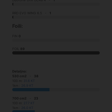
Duotone Unit DLAB 4 -
1
RRD EVO WING 6.5 -
1
Foili:
FIN
0
FOIL
89
Detaljno:
530 cm2
-
38
100 m:
31.6 KT
1km :
26.9 KT
700 cm2
-
23
100 m:
27.7 KT
1km :
26.0 KT