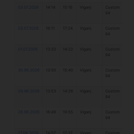
03.07.2026
14:14
15:16
Viganj
Custom
O
94
Fu
V2
03.07.2026
16:11
17:24
Viganj
Custom
O
94
Fu
V2
01.07.2026
13:33
14:22
Viganj
Custom
O
94
Fu
V2
30.06.2026
13:50
15:40
Viganj
Custom
O
94
Fu
5
29.06.2026
13:53
14:26
Viganj
Custom
O
94
Fu
V2
28.06.2026
16:49
19:55
Viganj
Custom
O
94
Fu
V2
27.06.2026
14:57
17:37
Viganj
Custom
O