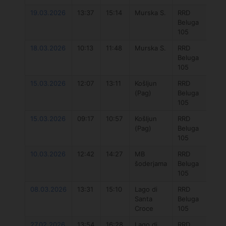
19.03.2026
13:37
15:14
Murska S.
RRD
D
Beluga
Un
105
DL
18.03.2026
10:13
11:48
Murska S.
RRD
D
Beluga
Un
105
DL
15.03.2026
12:07
13:11
Košljun
RRD
D
(Pag)
Beluga
Un
105
DL
15.03.2026
09:17
10:57
Košljun
RRD
O
(Pag)
Beluga
Fu
105
5
10.03.2026
12:42
14:27
MB
RRD
D
šoderjama
Beluga
Un
105
DL
08.03.2026
13:31
15:10
Lago di
RRD
D
Santa
Beluga
Un
Croce
105
DL
27.02.2026
13:54
16:28
Lago di
RRD
D