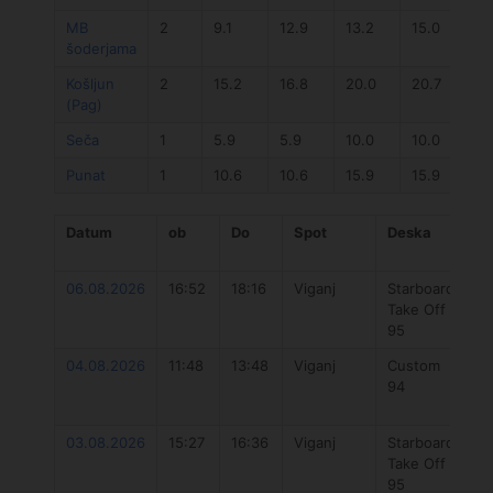
MB
2
9.1
12.9
13.2
15.0
01
šoderjama
Košljun
2
15.2
16.8
20.0
20.7
01
(Pag)
Seča
1
5.9
5.9
10.0
10.0
02
Punat
1
10.6
10.6
15.9
15.9
02
Datum
ob
Do
Spot
Deska
Ja
06.08.2026
16:52
18:16
Viganj
Starboard
St
Take Off
Vi
95
04.08.2026
11:48
13:48
Viganj
Custom
O
94
Fu
V2
03.08.2026
15:27
16:36
Viganj
Starboard
St
Take Off
Vi
95