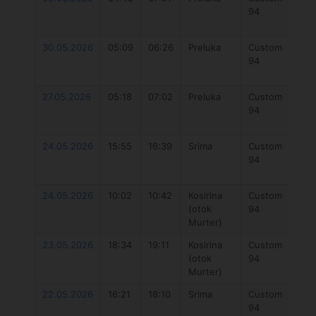
94
Fu
5
30.05.2026
05:09
06:26
Preluka
Custom
O
94
Fu
5
27.05.2026
05:18
07:02
Preluka
Custom
O
94
Fu
5
24.05.2026
15:55
16:39
Srima
Custom
O
94
Fu
V2
24.05.2026
10:02
10:42
Kosirina
Custom
O
(otok
94
Fu
Murter)
V2
23.05.2026
18:34
19:11
Kosirina
Custom
O
(otok
94
Fu
Murter)
V2
22.05.2026
16:21
18:10
Srima
Custom
O
94
Fu