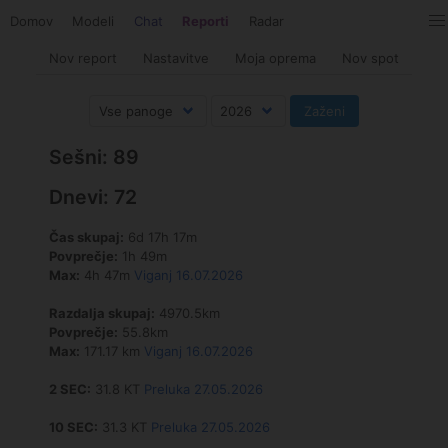
Domov
Modeli
Chat
Reporti
Radar
Nov report
Nastavitve
Moja oprema
Nov spot
Sešni: 89
Dnevi: 72
Čas skupaj:
6d 17h 17m
Povprečje:
1h 49m
Max:
4h 47m
Viganj 16.07.2026
Razdalja skupaj:
4970.5km
Povprečje:
55.8km
Max:
171.17 km
Viganj 16.07.2026
2 SEC:
31.8 KT
Preluka 27.05.2026
10 SEC:
31.3 KT
Preluka 27.05.2026