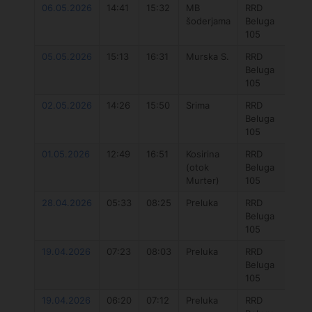
06.05.2026
14:41
15:32
MB
RRD
D
šoderjama
Beluga
Un
105
DL
05.05.2026
15:13
16:31
Murska S.
RRD
D
Beluga
Un
105
DL
02.05.2026
14:26
15:50
Srima
RRD
O
Beluga
Fu
105
5
01.05.2026
12:49
16:51
Kosirina
RRD
D
(otok
Beluga
Un
Murter)
105
DL
28.04.2026
05:33
08:25
Preluka
RRD
O
Beluga
Fu
105
5
19.04.2026
07:23
08:03
Preluka
RRD
O
Beluga
Fu
105
V2
19.04.2026
06:20
07:12
Preluka
RRD
O