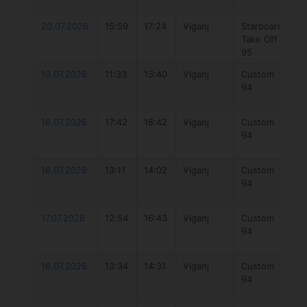
V2
20.07.2026
15:59
17:24
Viganj
Starboard
St
Take Off
Vi
95
19.07.2026
11:33
13:40
Viganj
Custom
O
94
Fu
V2
18.07.2026
17:42
18:42
Viganj
Custom
O
94
Fu
V2
18.07.2026
13:11
14:02
Viganj
Custom
O
94
Fu
V2
17.07.2026
12:54
16:43
Viganj
Custom
O
94
Fu
V2
16.07.2026
13:34
14:31
Viganj
Custom
O
94
Fu
V2