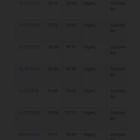
16.07.2026
15:13
20:00
Viganj
Custom
O
94
Fu
V3
14.07.2026
17:22
18:03
Viganj
Custom
O
94
Fu
V2
13.07.2026
16:26
19:17
Viganj
Custom
O
94
Fu
V2
12.07.2026
15:34
19:28
Viganj
Custom
O
94
Fu
V2
11.07.2026
11:46
12:02
Viganj
Custom
O
94
Fu
V2
10.07.2026
13:46
17:15
Viganj
Custom
O
94
Fu
V2
09.07.2026
17:17
18:45
Viganj
Custom
O