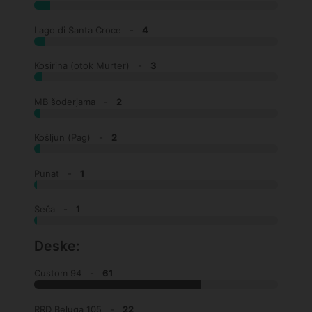
Lago di Santa Croce -
4
Kosirina (otok Murter) -
3
MB šoderjama -
2
Košljun (Pag) -
2
Punat -
1
Seča -
1
Deske:
Custom 94 -
61
RRD Beluga 105 -
22