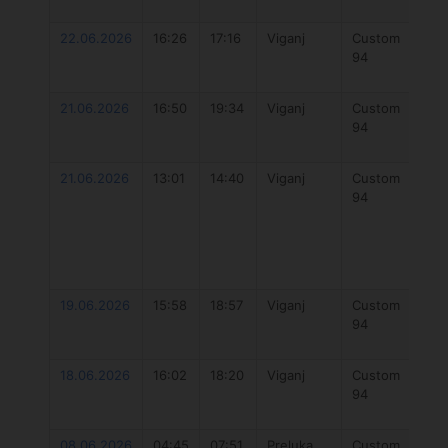
5
22.06.2026
16:26
17:16
Viganj
Custom
O
94
Fu
V2
21.06.2026
16:50
19:34
Viganj
Custom
O
94
Fu
V2
21.06.2026
13:01
14:40
Viganj
Custom
O
94
Fu
V2
19.06.2026
15:58
18:57
Viganj
Custom
O
94
Fu
V2
18.06.2026
16:02
18:20
Viganj
Custom
O
94
Fu
V2
08.06.2026
04:45
07:51
Preluka
Custom
O