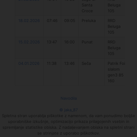
Santa
Beluga
Un
Croce
105
DL
18.02.2026
07:46
09:05
Preluka
RRD
D
Beluga
Un
105
DL
15.02.2026
13:47
16:00
Punat
RRD
D
Beluga
Un
105
D
04.01.2026
11:38
13:46
Seča
Patrik Foil
R
slalom
W
gen3 85
160
Navodila
© jaka_87
Spletna stran uporablja piškotke z namenom, da vam ponudimo boljše
uporabniške izkušnje, optimizacijo prikaza prilagojenih vsebin in
spremljanje statistike obiska. Z nadaljevanjem obiska na spletni strani
se strinjate z uporabo piškotkov.