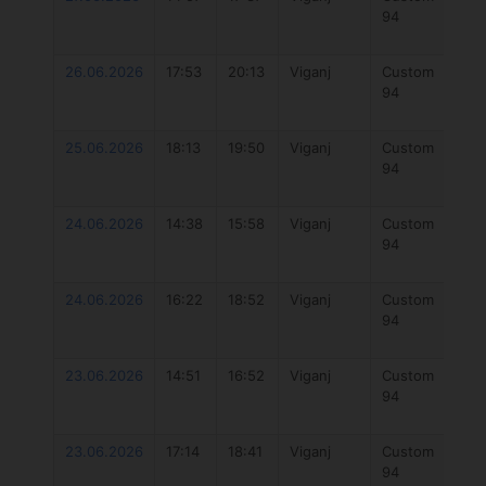
94
Fu
V2
26.06.2026
17:53
20:13
Viganj
Custom
O
94
Fu
V2
25.06.2026
18:13
19:50
Viganj
Custom
O
94
Fu
V2
24.06.2026
14:38
15:58
Viganj
Custom
O
94
Fu
V2
24.06.2026
16:22
18:52
Viganj
Custom
O
94
Fu
5
23.06.2026
14:51
16:52
Viganj
Custom
O
94
Fu
V2
23.06.2026
17:14
18:41
Viganj
Custom
O
94
Fu