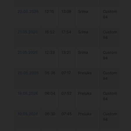
V2
22.05.2026
12:15
13:08
Srima
Custom
O
94
Fu
5
21.05.2026
16:52
17:54
Srima
Custom
O
94
Fu
5
21.05.2026
12:33
13:21
Srima
Custom
O
94
Fu
5
20.05.2026
05:36
07:17
Preluka
Custom
O
94
Fu
5
19.05.2026
06:04
07:52
Preluka
Custom
O
94
Fu
5
10.05.2026
06:30
07:45
Preluka
Custom
D
94
Un
DL