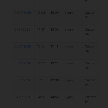
94
Fu
V2
08.07.2026
12:03
15:04
Viganj
Custom
O
94
Fu
V2
07.07.2026
14:57
18:34
Viganj
Custom
O
94
Fu
V2
05.07.2026
15:18
17:41
Viganj
Custom
O
94
Fu
5
05.07.2026
12:57
13:21
Viganj
Custom
O
94
Fu
V2
05.07.2026
12:13
12:38
Viganj
Custom
O
94
Fu
V2
04.07.2026
14:25
14:52
Viganj
Custom
O
94
Fu
V2