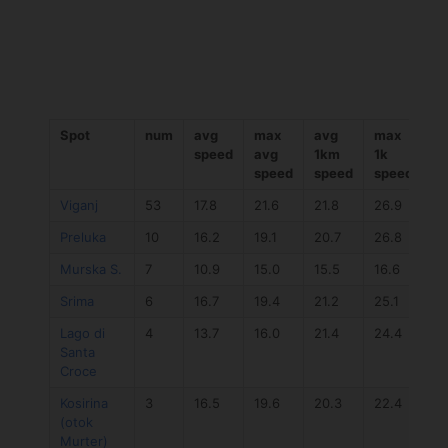
Spot
num
avg
max
avg
max
a
speed
avg
1km
1k
č
speed
speed
speed
Viganj
53
17.8
21.6
21.8
26.9
01
Preluka
10
16.2
19.1
20.7
26.8
01
Murska S.
7
10.9
15.0
15.5
16.6
01
Srima
6
16.7
19.4
21.2
25.1
01
Lago di
4
13.7
16.0
21.4
24.4
02
Santa
Croce
Kosirina
3
16.5
19.6
20.3
22.4
01
(otok
Murter)