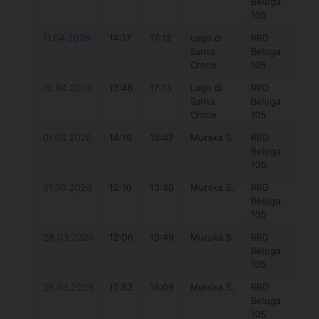
Beluga
Fu
105
V2
11.04.2026
14:17
17:12
Lago di
RRD
O
Santa
Beluga
Fu
Croce
105
V2
10.04.2026
13:46
17:13
Lago di
RRD
O
Santa
Beluga
Fu
Croce
105
5
01.04.2026
14:16
15:47
Murska S.
RRD
O
Beluga
Fu
105
5
31.03.2026
12:16
13:40
Murska S.
RRD
O
Beluga
Fu
105
5
28.03.2026
12:06
13:49
Murska S.
RRD
D
Beluga
Un
105
DL
25.03.2026
12:53
15:09
Murska S.
RRD
D
Beluga
Un
105
DL