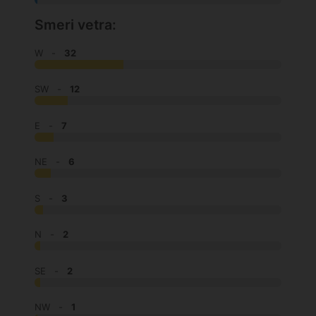
Smeri vetra:
W -
32
SW -
12
E -
7
NE -
6
S -
3
N -
2
SE -
2
NW -
1