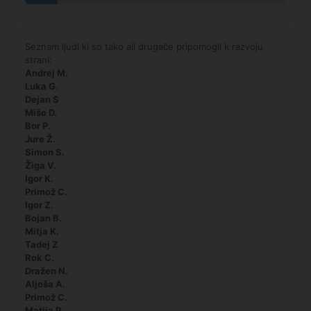
Seznam ljudi ki so tako ali drugače pripomogli k razvoju
strani:
Andrej M.
Luka G.
Dejan S
Mišo D.
Bor P.
Jure Ž.
Simon S.
Žiga V.
Igor K.
Primož C.
Igor Z.
Bojan B.
Mitja K.
Tadej Z
Rok C.
Dražen N.
Aljoša A.
Primož C.
Matija P.