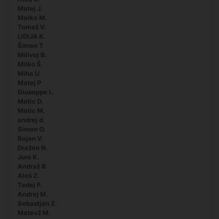
Matej J.
Marko M.
Tomaž V.
LIDIJA K.
Šimen T
Milivoj B.
Milko Š.
Miha U.
Matej P
Giuseppe L.
Matic D.
Matic M.
andrej d.
Simon O.
Bojan V.
Dražen N.
Jure K.
Andraž B
Aleš Z.
Tadej P.
Andrej M.
Sebastjan Z.
Matevž M.