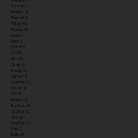
Gernot L.
Marko M.
Tomaž S.
Tilen M.
Matej M.
Aleš V.
Igor Z.
Peter S.
Vid K.
Niki B.
Anej V.
Matej K.
Simon S.
Stefano D.
Bojan V.
Vid K.
Marko G.
Barbara K.
Andrej R.
Jernej I
Stefano S.
Edy C.
Miha E.