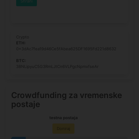
Shrani
Crypto
ETH:
0x3dAc7fea19d46Ce5fAbea625DF1695Fd221d8632
BTC:
38NLipyuC5G3RmLJtCn6VLPgcNpmxfseAr
Crowdfunding za vremenske
postaje
testna postaja
Doniraj