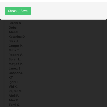
Andrej K.
Tadej Ž.
Edy C.
Shrani / Save
Niki B.
Franci A.
Loreni S.
Gebs
Ales S.
Katarina D.
Blaz J.
Gregor P.
Miha T.
Robert V.
Bojan L.
Matjaž P.
Janez S.
Gašper J.
KT
Igor H.
Vid K.
Rajter M.
Aleš P.
Alex B.
Tomi G.