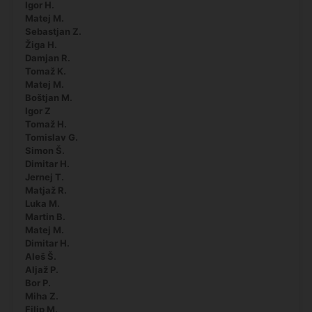
Igor H.
Matej M.
Sebastjan Z.
Žiga H.
Damjan R.
Tomaž K.
Matej M.
Boštjan M.
Igor Z
Tomaž H.
Tomislav G.
Simon Š.
Dimitar H.
Jernej T.
Matjaž R.
Luka M.
Martin B.
Matej M.
Dimitar H.
Aleš Š.
Aljaž P.
Bor P.
Miha Z.
Filip M.