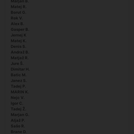
Marjan B.
Matej R.
Borut G.
Rok V.
Alex B.
Gasper B.
Jernej K
Matej K.
Denis S.
Andraž B.
Matjaž R.
Jure Š.
Dimitar H.
Batic M.
Janez S.
Tadej P.
MARIN K.
Nejc V.
Igor C.
Tadej Ž.
Marjan G.
Aljaž P.
Sašo R.
Brane D.