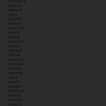
Tomislav G.
Matjaz P.
Matjaz P.
Igor V.
Dejan M.
Simon S.
Katarina D.
Peter Š.
Matej K.
Jernej F.K.
Matjaž C.
milivoj b.
Zsolt M.
Andrej M.
DI Gernot L.
Martin B.
Andraž A.
Olja K.
Miso D.
damjan r.
ANDREJ M.
Bojan B.
Andraž S.
Primož J.