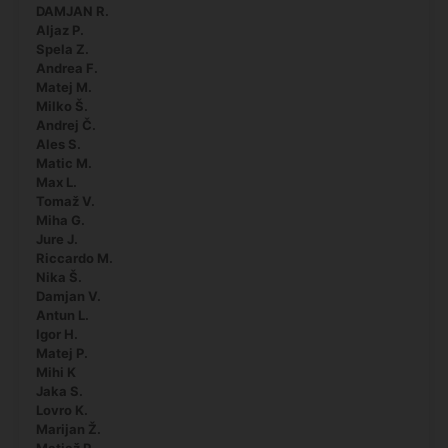
DAMJAN R.
Aljaz P.
Spela Z.
Andrea F.
Matej M.
Milko Š.
Andrej Č.
Ales S.
Matic M.
Max L.
Tomaž V.
Miha G.
Jure J.
Riccardo M.
Nika Š.
Damjan V.
Antun L.
Igor H.
Matej P.
Mihi K
Jaka S.
Lovro K.
Marijan Ž.
Matjaž P.