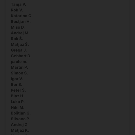
Tanja P.
Rok V.
Katarina C.
Bostjan H.
Miso D.
Andrej M.
Rok Š.
Matjaž Š.
Grega J.
Gebhart D.
paolo m.
Martin P.
Simon Š.
Igor V.
Bor S.
Peter Š.
Blaz H.
Luka P.
Niki M.
Boštjan G.
Silvano P.
Andrej Z.
Matjaž K.