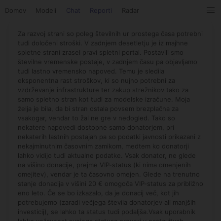
Domov
Modeli
Chat
Reporti
Radar
Za razvoj strani so poleg številnih ur prostega časa potrebni
tudi določeni stroški. V zadnjem desetletju je iz majhne
spletne strani zrasel pravi spletni portal. Postavili smo
številne vremenske postaje, v zadnjem času pa objavljamo
tudi lastno vremensko napoved. Temu je sledila
eksponentna rast stroškov, ki so nujno potrebni za
vzdrževanje infrastrukture ter zakup strežnikov tako za
samo spletno stran kot tudi za modelske izračune. Moja
želja je bila, da bi stran ostala povsem brezplačna za
vsakogar, vendar to žal ne gre v nedogled. Tako so
nekatere napovedi dostopne samo donatorjem, pri
nekaterih lastnih postajah pa so podatki javnosti prikazani z
nekajminutnim časovnim zamikom, medtem ko donatorji
lahko vidijo tudi aktualne podatke. Vsak donator, ne glede
na višino donacije, prejme VIP-status (ki nima omenjenih
omejitev), vendar je ta časovno omejen. Glede na trenutno
stanje donacija v višini 20 € omogoča VIP-status za približno
eno leto. Če se bo izkazalo, da je donacij več, kot jih
potrebujemo (zaradi večjega števila donatorjev ali manjših
investicij), se lahko ta status tudi podaljša.Vsak uporabnik
lahko veljavnost svojega statusa preveri v nastavitvah.