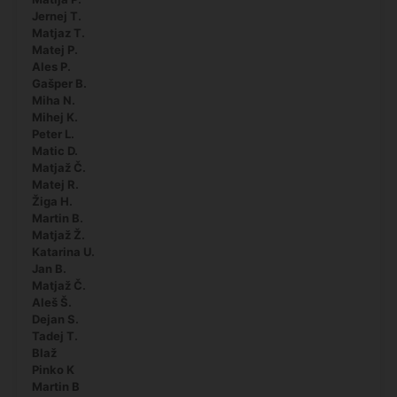
Jernej T.
Matjaz T.
Matej P.
Ales P.
Gašper B.
Miha N.
Mihej K.
Peter L.
Matic D.
Matjaž Č.
Matej R.
Žiga H.
Martin B.
Matjaž Ž.
Katarina U.
Jan B.
Matjaž Č.
Aleš Š.
Dejan S.
Tadej T.
Blaž
Pinko K
Martin B