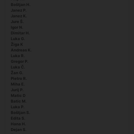
Boštjan H.
Janez P.
Janez K.
Jure Š.
Igor N.
Dimitar H.
Luka G.
Žiga K
Andreas K.
Luka R.
Gregor P.
Luka Č.
Žan G.
Pietro R.
Miha E.
Jurij P.
Matic D
Batic M.
Luka P.
Boštjan S.
Edita S.
Hana H.
Dejan S.