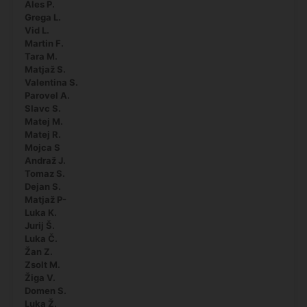
Ales P.
Grega L.
Vid L.
Martin F.
Tara M.
Matjaž S.
Valentina S.
Parovel A.
Slavc S.
Matej M.
Matej R.
Mojca S
Andraž J.
Tomaz S.
Dejan S.
Matjaž P-
Luka K.
Jurij Š.
Luka Č.
Žan Z.
Zsolt M.
Žiga V.
Domen S.
Luka Ž.