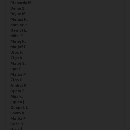
Riccardo M.
Denis S.
Dejan M.
Matjaž R.
damjan r.
Gernot L.
Miha E.
Matej K.
Matjaž P.
Uroš F.
Žiga R.
Matej S.
Igor Z.
Matija P.
Žiga G.
Andrej R.
Špela Z.
Mija K.
jupidu j.
Ocepek U.
Lovro K.
Matija P.
Sašo R
Nika Š.