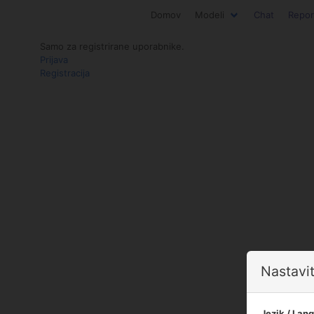
Domov
Modeli
Chat
Repor
Samo za registrirane uporabnike.
Prijava
Registracija
Nastavit
Jezik / Lan