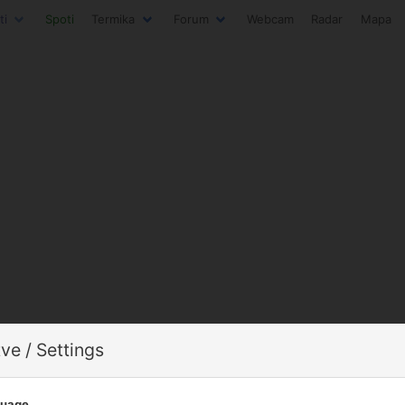
ti
Spoti
Termika
Forum
Webcam
Radar
Mapa
ve / Settings
guage