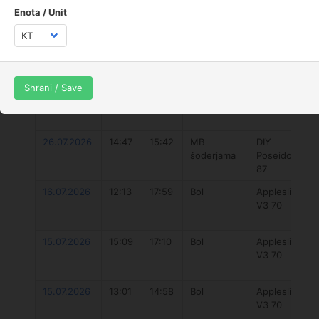
Sv. Ivan
1
3.1
3.1
3.9
3.9
Enota / Unit
(Umag)
Zambratija
1
6.9
6.9
13.8
13.8
Štanga
1
5.7
5.7
11.5
11.5
Shrani / Save
Datum
ob
Do
Spot
Deska
26.07.2026
14:47
15:42
MB
DIY
šoderjama
Poseidon
87
16.07.2026
12:13
17:59
Bol
Appleslice
V3 70
15.07.2026
15:09
17:10
Bol
Appleslice
V3 70
15.07.2026
13:01
14:58
Bol
Appleslice
V3 70