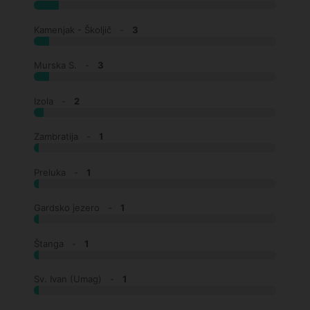
Kamenjak - Školjič -
3
Murska S. -
3
Izola -
2
Zambratija -
1
Preluka -
1
Gardsko jezero -
1
Štanga -
1
Sv. Ivan (Umag) -
1