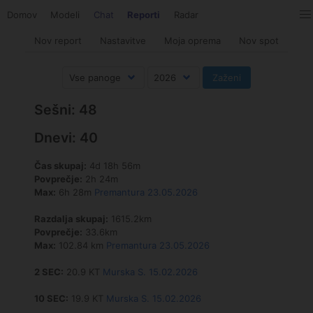
Domov
Modeli
Chat
Reporti
Radar
Nov report
Nastavitve
Moja oprema
Nov spot
Sešni: 48
Dnevi: 40
Čas skupaj:
4d 18h 56m
Povprečje:
2h 24m
Max:
6h 28m
Premantura 23.05.2026
Razdalja skupaj:
1615.2km
Povprečje:
33.6km
Max:
102.84 km
Premantura 23.05.2026
2 SEC:
20.9 KT
Murska S. 15.02.2026
10 SEC:
19.9 KT
Murska S. 15.02.2026