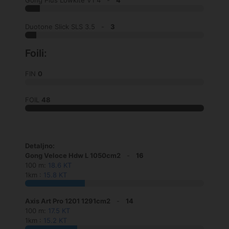
Gong Plus Lowkite V1 4 -
4
Duotone Slick SLS 3.5 -
3
Foili:
FIN
0
FOIL
48
Detaljno:
Gong Veloce Hdw L 1050cm2
-
16
100 m:
18.6 KT
1km :
15.8 KT
Axis Art Pro 1201 1291cm2
-
14
100 m:
17.5 KT
1km :
15.2 KT