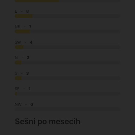
E -
8
NE -
7
SW -
4
N -
3
S -
3
SE -
1
NW -
0
Sešni po mesecih