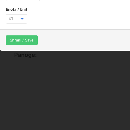
100 m:
0 KT
Enota / Unit
1 km:
0 KT
1 NM:
0 KT
avg
0 KT
Shrani / Save
Panoge: