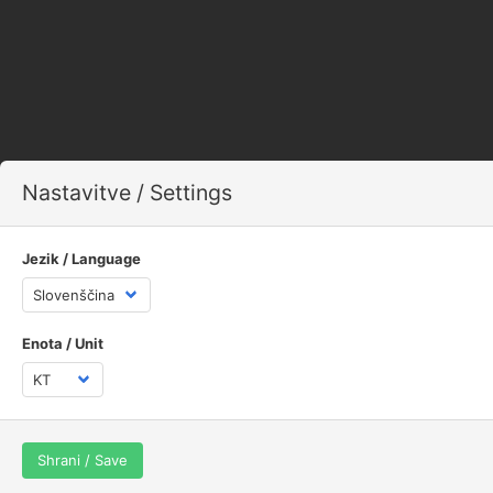
Nastavitve / Settings
Deske po mesecih
Jezik / Language
Enota / Unit
Shrani / Save