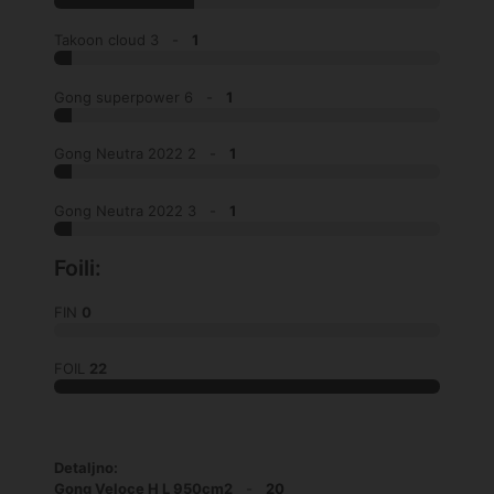
Takoon cloud 3 -
1
Gong superpower 6 -
1
Gong Neutra 2022 2 -
1
Gong Neutra 2022 3 -
1
Foili:
FIN
0
FOIL
22
Detaljno:
Gong Veloce H L 950cm2
-
20