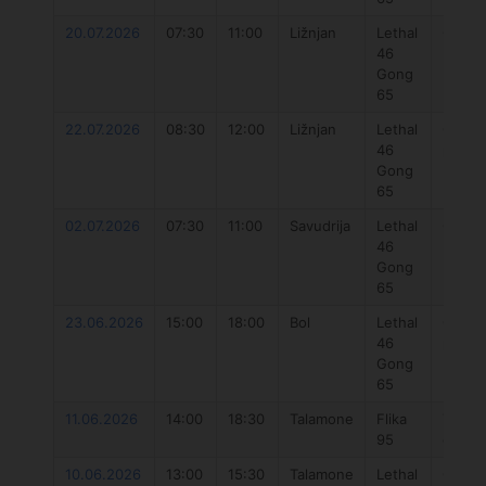
20.07.2026
07:30
11:00
Ližnjan
Lethal
Gong
46
paraw
Gong
Plus 4
65
22.07.2026
08:30
12:00
Ližnjan
Lethal
Gong
46
paraw
Gong
Plus 4
65
02.07.2026
07:30
11:00
Savudrija
Lethal
Gong
46
paraw
Gong
Plus 4
65
23.06.2026
15:00
18:00
Bol
Lethal
Gong
46
paraw
Gong
Plus 4
65
11.06.2026
14:00
18:30
Talamone
Flika
Takoo
95
cloud 
10.06.2026
13:00
15:30
Talamone
Lethal
Gong