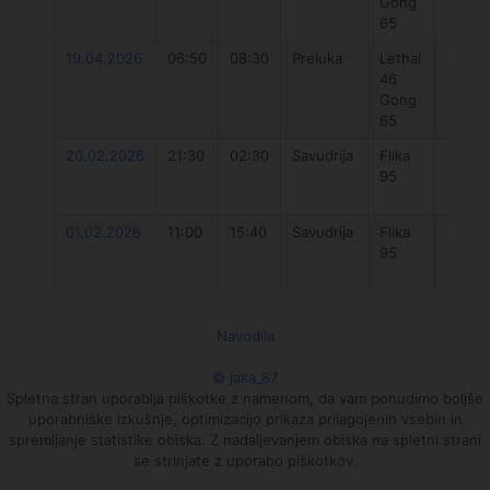
Gong
Plus 4
65
19.04.2026
06:50
08:30
Preluka
Lethal
Gong
46
Neutr
Gong
2023 
65
20.02.2026
21:30
02:30
Savudrija
Flika
Gong
95
paraw
Plus 4
01.02.2026
11:00
15:40
Savudrija
Flika
Gong
95
paraw
Plus 4
Navodila
© jaka_87
Spletna stran uporablja piškotke z namenom, da vam ponudimo boljše
uporabniške izkušnje, optimizacijo prikaza prilagojenih vsebin in
spremljanje statistike obiska. Z nadaljevanjem obiska na spletni strani
se strinjate z uporabo piškotkov.