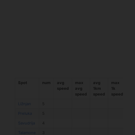
Spot
num
avg
max
avg
max
av
speed
avg
1km
1k
ča
speed
speed
speed
Ližnjan
5
Preluka
5
Savudrija
4
Talamone
3