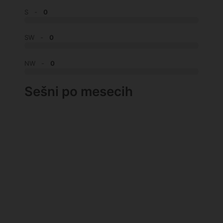
S -
0
SW -
0
NW -
0
Sešni po mesecih