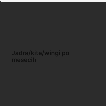
Jadra/kite/wingi po
mesecih