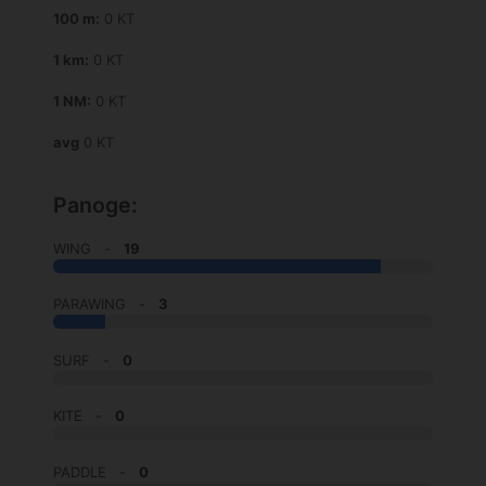
100 m:
0 KT
1 km:
0 KT
1 NM:
0 KT
avg
0 KT
Panoge:
WING -
19
PARAWING -
3
SURF -
0
KITE -
0
PADDLE -
0