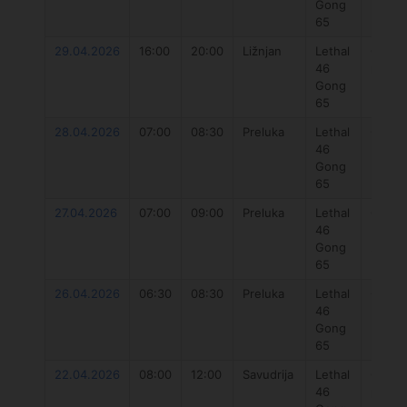
Gong
2022 
65
29.04.2026
16:00
20:00
Ližnjan
Lethal
Gong
46
paraw
Gong
Plus 4
65
28.04.2026
07:00
08:30
Preluka
Lethal
Gong
46
Neutr
Gong
2022 
65
27.04.2026
07:00
09:00
Preluka
Lethal
Gong
46
Neutr
Gong
2023 
65
26.04.2026
06:30
08:30
Preluka
Lethal
Gong
46
Neutr
Gong
2023 
65
22.04.2026
08:00
12:00
Savudrija
Lethal
Gong
46
paraw