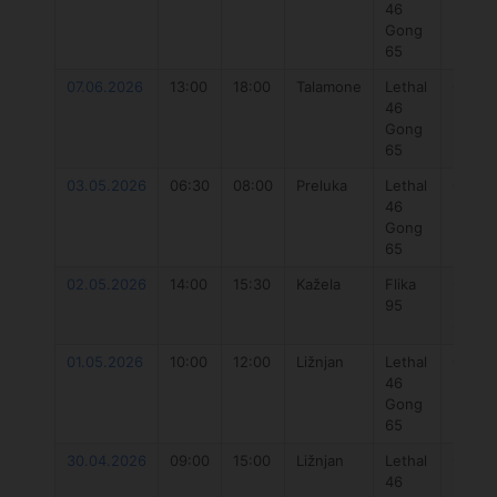
46
Neutr
Gong
2023 
65
07.06.2026
13:00
18:00
Talamone
Lethal
Gong
46
Neutr
Gong
2023 
65
03.05.2026
06:30
08:00
Preluka
Lethal
Gong
46
Neutr
Gong
2023 
65
02.05.2026
14:00
15:30
Kažela
Flika
Gong
95
super
6
01.05.2026
10:00
12:00
Ližnjan
Lethal
Gong
46
Neutr
Gong
2023 
65
30.04.2026
09:00
15:00
Ližnjan
Lethal
Gong
46
Neutr