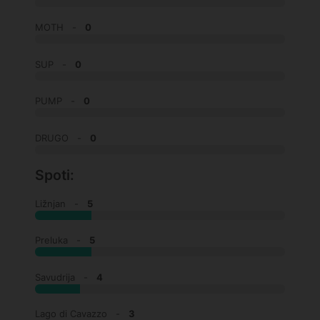
MOTH -
0
SUP -
0
PUMP -
0
DRUGO -
0
Spoti:
Ližnjan -
5
Preluka -
5
Savudrija -
4
Lago di Cavazzo -
3