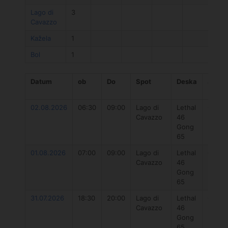
Lago di
3
Cavazzo
Kažela
1
Bol
1
Datum
ob
Do
Spot
Deska
Jadro
02.08.2026
06:30
09:00
Lago di
Lethal
Gong
Cavazzo
46
Neutr
Gong
2023 
65
01.08.2026
07:00
09:00
Lago di
Lethal
Gong
Cavazzo
46
Neutr
Gong
2023 
65
31.07.2026
18:30
20:00
Lago di
Lethal
Gong
Cavazzo
46
Neutr
Gong
2023 
65