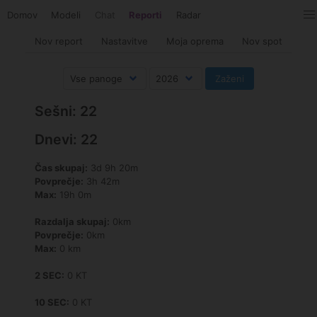
Domov
Modeli
Chat
Reporti
Radar
Nov report
Nastavitve
Moja oprema
Nov spot
Sešni: 22
Dnevi: 22
Čas skupaj:
3d 9h 20m
Povprečje:
3h 42m
Max:
19h 0m
Razdalja skupaj:
0km
Povprečje:
0km
Max:
0 km
2 SEC:
0 KT
10 SEC:
0 KT