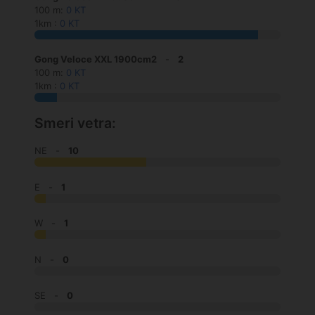
100 m:
0 KT
1km :
0 KT
Gong Veloce XXL 1900cm2
-
2
100 m:
0 KT
1km :
0 KT
Smeri vetra:
NE -
10
E -
1
W -
1
N -
0
SE -
0