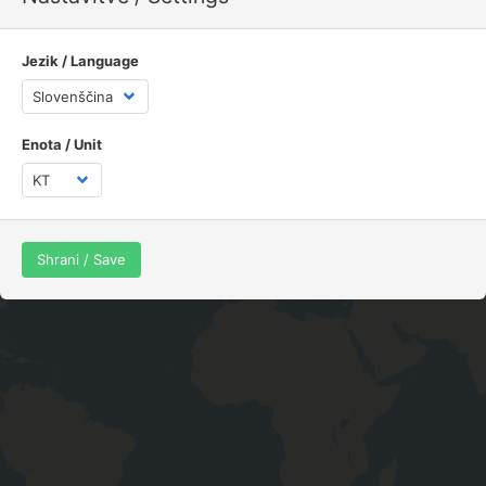
ramsak
GPX track
Jezik / Language
+
Enota / Unit
−
Shrani / Save