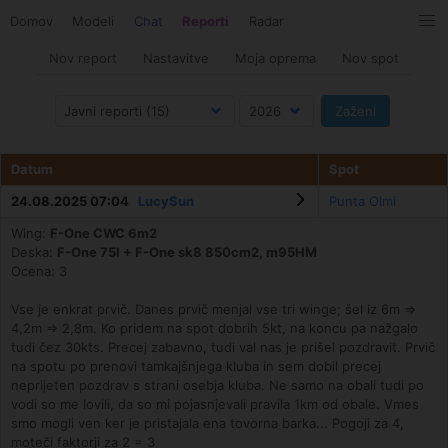
Domov
Modeli
Chat
Reporti
Radar
Nov report
Nastavitve
Moja oprema
Nov spot
Datum
Spot
24.08.2025 07:04
LucySun
Punta Olmi
Wing:
F-One CWC 6m2
Deska:
F-One 75l + F-One sk8 850cm2, m95HM
Ocena: 3
Vse je enkrat prvič. Danes prvič menjal vse tri winge; šel iz 6m =>
4,2m => 2,8m. Ko pridem na spot dobrih 5kt, na koncu pa nažgalo
tudi čez 30kts. Precej zabavno, tudi val nas je prišel pozdravit. Prvič
na spotu po prenovi tamkajšnjega kluba in sem dobil precej
neprijeten pozdrav s strani osebja kluba. Ne samo na obali tudi po
vodi so me lovili, da so mi pojasnjevali pravila 1km od obale. Vmes
smo mogli ven ker je pristajala ena tovorna barka... Pogoji za 4,
moteči faktorji za 2 = 3