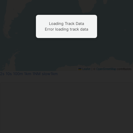
Loading Track Data
Error loading track data
Leaflet
|
©
OpenStreetMap
contributors
2s
10s
100m
1km
1NM
slow1km