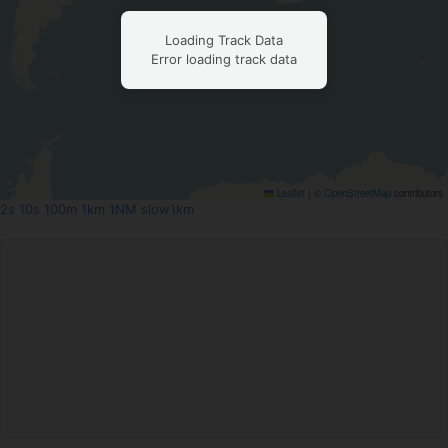
Loading Track Data
Error loading track data
Leaflet
|
©
OpenStreetMap
contributors
2s
10s
100m
1km
1NM
slow1km