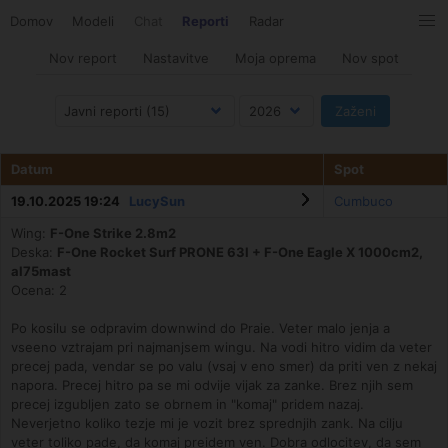
Domov
Modeli
Chat
Reporti
Radar
Nov report
Nastavitve
Moja oprema
Nov spot
Datum
Spot
19.10.2025 19:24
LucySun
Cumbuco
Wing:
F-One Strike 2.8m2
Deska:
F-One Rocket Surf PRONE 63l + F-One Eagle X 1000cm2,
al75mast
Ocena: 2
Po kosilu se odpravim downwind do Praie. Veter malo jenja a
vseeno vztrajam pri najmanjsem wingu. Na vodi hitro vidim da veter
precej pada, vendar se po valu (vsaj v eno smer) da priti ven z nekaj
napora. Precej hitro pa se mi odvije vijak za zanke. Brez njih sem
precej izgubljen zato se obrnem in "komaj" pridem nazaj.
Neverjetno koliko tezje mi je vozit brez sprednjih zank. Na cilju
veter toliko pade, da komaj preidem ven. Dobra odlocitev, da sem