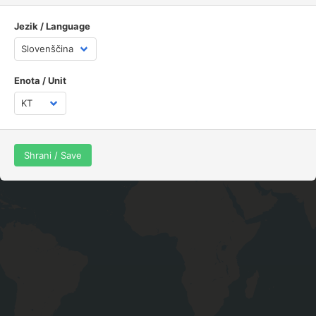
GPX track
Jezik / Language
+
−
Enota / Unit
Shrani / Save