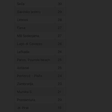
Seča
30
Gardsko jezero
29
Limnos
28
Fiesa
27
MB šoderjama
27
Lago di Cavazzo
26
Lefkada
26
Paros, Pounda beach
25
Antenal
25
Portorož - Plaža
24
Zambratija
23
Murska S.
21
Premantura
20
JK Pirat
19