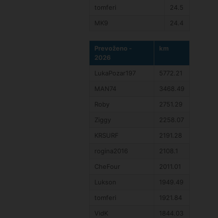
tomferi
24.5
MK9
24.4
Prevoženo -
km
2026
LukaPozar197
5772.21
MAN74
3468.49
Roby
2751.29
Ziggy
2258.07
KRSURF
2191.28
rogina2016
2108.1
CheFour
2011.01
Lukson
1949.49
tomferi
1921.84
VidK
1844.03