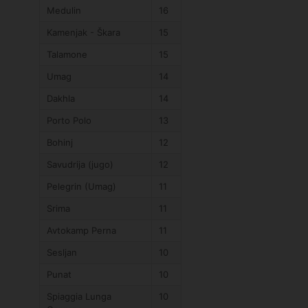
Medulin
16
Kamenjak - Škara
15
Talamone
15
Umag
14
Dakhla
14
Porto Polo
13
Bohinj
12
Savudrija (jugo)
12
Pelegrin (Umag)
11
Srima
11
Avtokamp Perna
11
Sesljan
10
Punat
10
Spiaggia Lunga
10