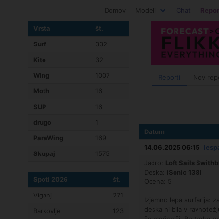
Domov
Modeli
Chat
Repor
Vrsta
št.
Surf
332
Kite
32
Wing
1007
Reporti
Nov rep
Moth
16
SUP
16
drugo
1
Datum
ParaWing
169
14.06.2025 06:15
lesp
Skupaj
1575
Jadro:
Loft Sails Swith
Deska:
iSonic 138l
Spoti 2026
št.
Ocena: 5
Viganj
271
Izjemno lepa surfarija: z
deska ni bila v ravnotežju
Barkovlje
123
še močnejši. Bo treba pr