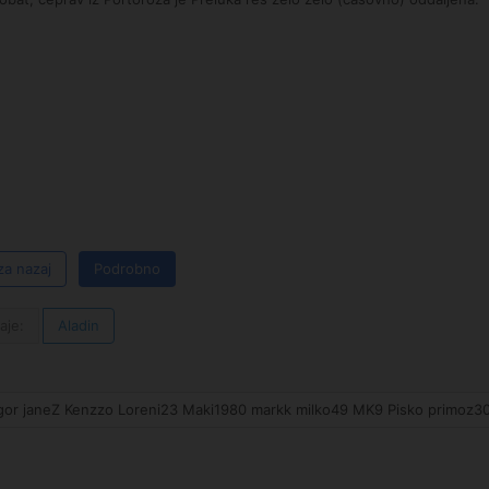
za nazaj
Podrobno
aje:
Aladin
Igor janeZ Kenzzo Loreni23 Maki1980 markk milko49 MK9 Pisko primoz3