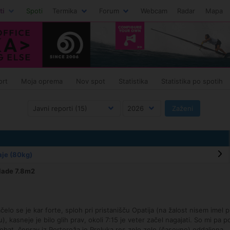
ti
Spoti
Termika
Forum
Webcam
Radar
Mapa
ort
Moja oprema
Nov spot
Statistika
Statistika po spotih
aje (80kg)
blade 7.8m2
ačelo se je kar forte, sploh pri pristanišču Opatija (na žalost nisem imel 
), kasneje je bilo glih prav, okoli 7:15 je veter začel nagajati. So mi pa p
obat, čeprav iz Portoroža je Preluka res zelo zelo (časovno) oddaljena.