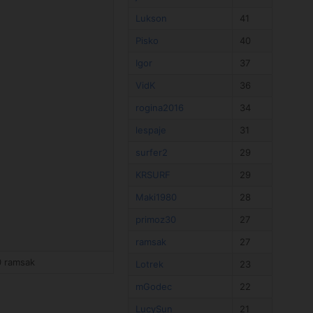
Lukson
41
Pisko
40
Igor
37
VidK
36
rogina2016
34
lespaje
31
surfer2
29
KRSURF
29
Maki1980
28
primoz30
27
ramsak
27
0 ramsak
Lotrek
23
mGodec
22
LucySun
21