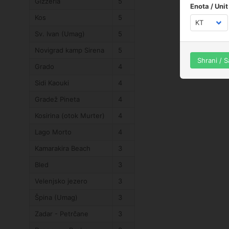
Gizzeria
5
Enota / Unit
Kos
5
Sv. Ivan (Umag)
5
Novigrad kamp Sirena
5
Shrani / 
Grado
4
Sidi Kaouki
4
Gradež Pineta
4
Kosirina (otok Murter)
4
Lago Morto
4
Kamarakira Beach
3
Bled
3
Velenjsko jezero
3
Špina (Umag)
3
Zadar - Petrčane
3