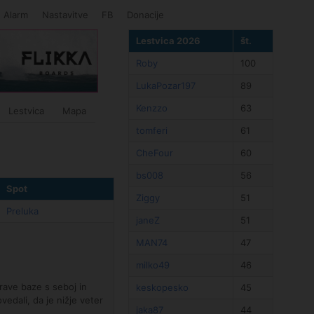
Alarm
Nastavitve
FB
Donacije
Lestvica 2026
št.
Roby
100
LukaPozar197
89
Kenzzo
63
Lestvica
Mapa
tomferi
61
CheFour
60
bs008
56
Spot
Ziggy
51
Preluka
janeZ
51
MAN74
47
milko49
46
prave baze s seboj in
keskopesko
45
ovedali, da je nižje veter
jaka87
44