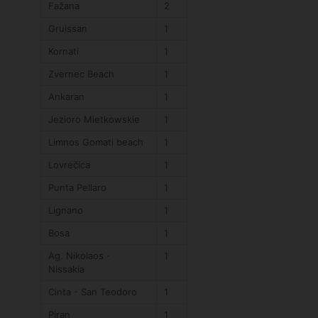
Fažana
2
Gruissan
1
Kornati
1
Zvernec Beach
1
Ankaran
1
Jezioro Mietkowskie
1
Limnos Gomati beach
1
Lovrečica
1
Punta Pellaro
1
Lignano
1
Bosa
1
Ag. Nikolaos -
1
Nissakia
Cinta - San Teodoro
1
Piran
1