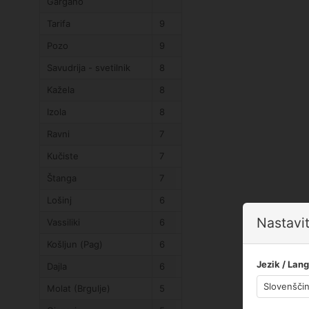
Gargano
Tarifa
9
Pozo
9
Savudrija - svetilnik
8
Kažela
8
Izola
8
Ravni
7
Kučiste
7
Štanga
7
Lošinj
6
Nastavit
Vassiliki
6
Košljun (Pag)
6
Jezik / Lan
Dajla
6
Molat (Brgulje)
5