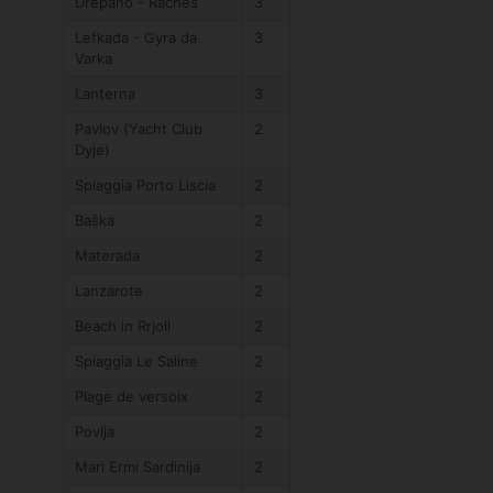
Drepano - Raches
3
Lefkada - Gyra da
3
Varka
Lanterna
3
Pavlov (Yacht Club
2
Dyje)
Spiaggia Porto Liscia
2
Baška
2
Materada
2
Lanzarote
2
Beach in Rrjoll
2
Spiaggia Le Saline
2
Plage de versoix
2
Povlja
2
Mari Ermi Sardinija
2