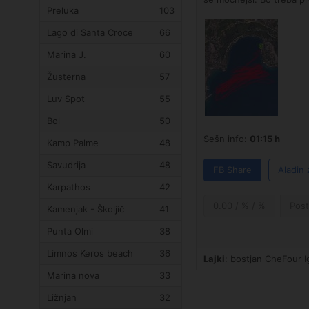
Preluka
103
Lago di Santa Croce
66
Marina J.
60
Žusterna
57
Luv Spot
55
Bol
50
Sešn info:
01:15 h
Kamp Palme
48
Savudrija
48
FB Share
Aladin 
Karpathos
42
0.00 / % / %
Post
Kamenjak - Školjič
41
Punta Olmi
38
Limnos Keros beach
36
Lajki
: bostjan CheFour 
Marina nova
33
Ližnjan
32