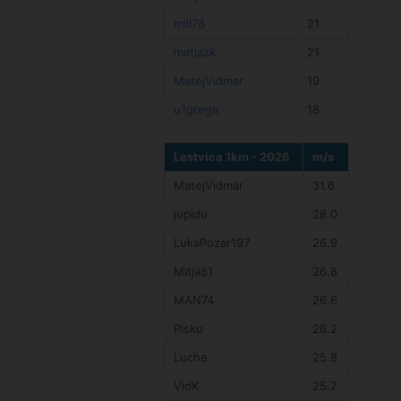
mili78
21
matjazk
21
MatejVidmar
19
u1grega
18
Lestvica 1km - 2026
m/s
MatejVidmar
31.6
jupidu
28.0
LukaPozar197
26.9
Mitja51
26.8
MAN74
26.6
Pisko
26.2
Luche
25.8
VidK
25.7