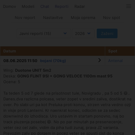
Domov
Modeli
Chat
Reporti
Radar
Nov report
Nastavitve
Moja oprema
Nov spot
Datum
Spot
08.06.2025 11:50
bojani (70kg)
Antenal
Wing:
Duotone UNIT 5m2
Deska:
GONG FLINT 95l + GONG VELOCE 1100m mast 95
Ocena: 5
Ta teden 5 od 7 glede na prisotnost tule, Novigradu , pa 5 od 5 😄..
Danes.dva razlicna polcasa, veter zopet v sredini zaliva, dostikrat na
over. Po slabi uri pa kot Preluka proti koncu, strzen vetra vedno ozji
in visje proti Lanterni. Kr naenkrat konec, odlocim se za sedec
downwind do izhodisca. Uro ustavim in startam ponovno, naj bo
track pluzenja posebej 😄. No po par minutah pa presenecenje,
veter cez cel zaliv, vidim da piha tudi zunaj, prava JZ varianta.
Prevozim zaliv po dolgem in pocez veter se spusti cist do konca