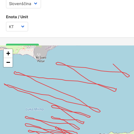
Aladin
[12.3 / SSW]
Enota / Unit
Lajki
: Kenzzo MK9 Pisko ramsak
Shrani / Save
+
−