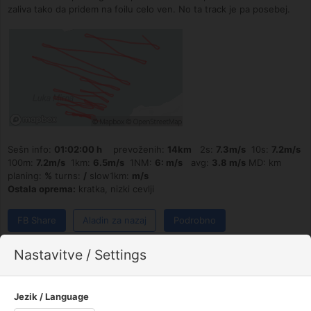
zaliva tako da pridem na foilu celo ven. No ta track je pa posebej.
Sešn info:
01:02:00 h
prevoženih:
14km
2s:
7.3m/s
10s:
7.2m/s
100m:
7.2m/s
1km:
6.5m/s
1NM:
6: m/s
avg:
3.8 m/s
MD: km
planing:
%
turns:
/
slow1km:
m/s
Ostala oprema:
kratka, nizki cevlji
FB Share
Aladin za nazaj
Podrobno
view on STRAVA
Nastavitve / Settings
1.20 / Suunto 9 / 0.03% / 27.00%
Postaje:
Jezik / Language
Antenal ★
[6.4 / 8 / SSW]
Novigrad
[4.2 / 7 / W]