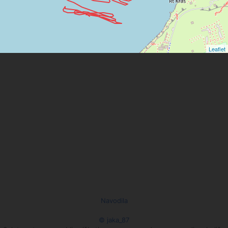
Leaflet
Navodila
© jaka_87