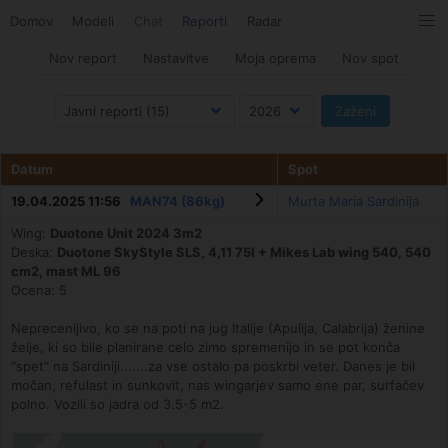
Domov
Modeli
Chat
Reporti
Radar
Nov report
Nastavitve
Moja oprema
Nov spot
Datum
Spot
19.04.2025 11:56
MAN74 (86kg)
Murta Maria Sardinija
Wing:
Duotone Unit 2024 3m2
Deska:
Duotone SkyStyle SLS, 4,11 75l + Mikes Lab wing 540, 540
cm2, mast ML 96
Ocena: 5
Neprecenljivo, ko se na poti na jug Italije (Apulija, Calabrija) ženine
želje, ki so bile planirane celo zimo spremenijo in se pot konča
"spet" na Sardiniji.......za vse ostalo pa poskrbi veter. Danes je bil
močan, refulast in sunkovit, nas wingarjev samo ene par, surfačev
polno. Vozili so jadra od 3.5-5 m2.