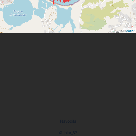
Leaflet
Navodila
© jaka_87