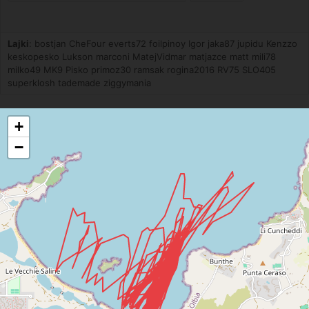
Lajki
: bostjan CheFour everts72 foilpinoy Igor jaka87 jupidu Kenzzo
keskopesko Lukson marconi MatejVidmar matjazce matt mili78
milko49 MK9 Pisko primoz30 ramsak rogina2016 RV75 SLO405
superklosh tademade ziggymania
+
−