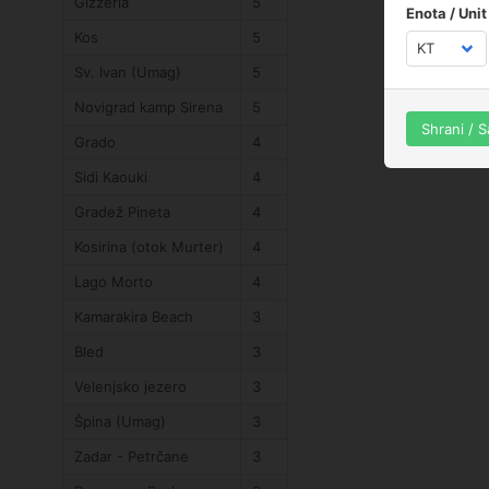
Gizzeria
5
Enota / Unit
Kos
5
Sv. Ivan (Umag)
5
Novigrad kamp Sirena
5
Shrani / 
Grado
4
Sidi Kaouki
4
Gradež Pineta
4
Kosirina (otok Murter)
4
Lago Morto
4
Kamarakira Beach
3
Bled
3
Velenjsko jezero
3
Špina (Umag)
3
Zadar - Petrčane
3