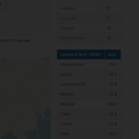
]
matjazk
21
LucySun
21
bostjan
18
MatejVidmar
18
primoz30 ramsak
Lestvica 1km - 2026
m/s
MatejVidmar
31.6
jupidu
28.0
LukaPozar197
26.9
Mitja51
26.8
MAN74
26.6
Pisko
26.2
Luche
25.8
VidK
25.7