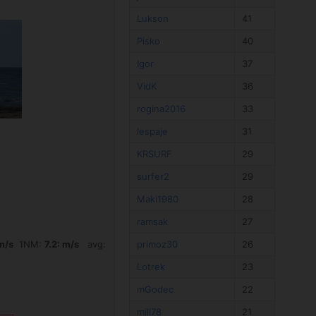
Lukson
41
Pisko
40
Igor
37
VidK
36
rogina2016
33
lespaje
31
KRSURF
29
surfer2
29
Maki1980
28
ramsak
27
m/s
1NM:
7.2: m/s
avg:
primoz30
26
Lotrek
23
mGodec
22
mili78
21