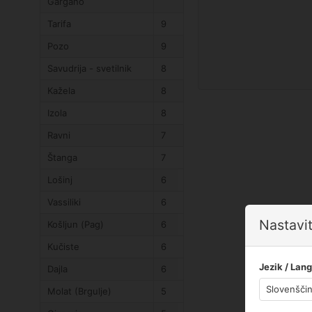
Gargano
Tarifa
9
Pozo
9
Savudrija - svetilnik
8
Kažela
8
Izola
8
Ravni
7
Štanga
7
Lošinj
6
Vassiliki
6
Nastavit
Košljun (Pag)
6
Kučiste
6
Jezik / Lan
Dajla
6
Molat (Brgulje)
5