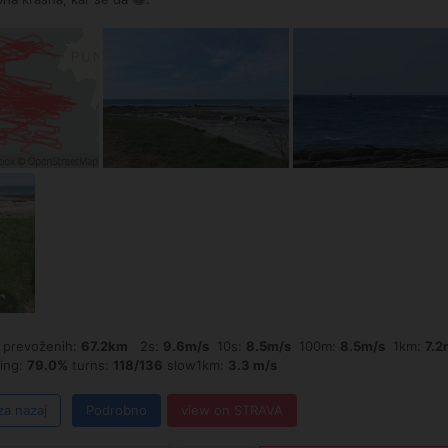
revoženih:
67.2km
2s:
9.6m/s
10s:
8.5m/s
100m:
8.5m/s
1km:
7.2
ing:
79.0%
turns:
118/136
slow1km:
3.3 m/s
za nazaj
Podrobno
view on STRAVA