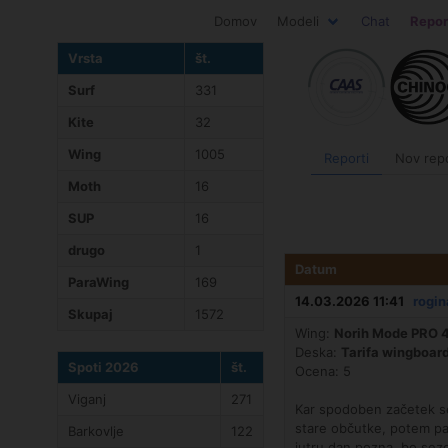
Domov
Modeli
Chat
Repor
Vrsta
št.
Surf
331
Kite
32
Wing
1005
Reporti
Nov rep
Moth
16
SUP
16
drugo
1
Datum
ParaWing
169
14.03.2026 11:41
rogi
Skupaj
1572
Wing:
Norih Mode PRO 
Deska:
Tarifa wingboar
Spoti 2026
št.
Ocena: 5
Viganj
271
Kar spodoben začetek sez
stare občutke, potem pa 
Barkovlje
122
jutru dan pozna, bo sezo