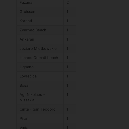
Fažana
2
Gruissan
1
Kornati
1
Zvernec Beach
1
Ankaran
1
Jezioro Mietkowskie
1
Limnos Gomati beach
1
Lignano
1
Lovrečica
1
Bosa
1
Ag. Nikolaos -
1
Nissakia
Cinta - San Teodoro
1
Piran
1
Vada
1