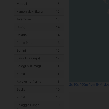
Medulin
16
Kamenjak - Škara
15
Talamone
15
Umag
14
Dakhla
14
Porto Polo
13
Bohinj
12
Savudrija (jugo)
12
Pelegrin (Umag)
11
Srima
11
Avtokamp Perna
11
2s
10s
100m
1km
1NM
slo
Sesljan
10
Punat
10
Spiaggia Lunga
10