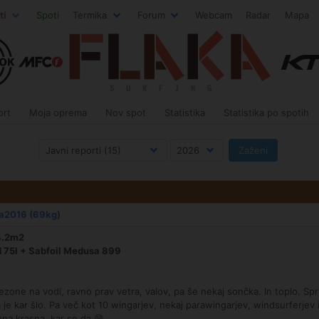
ti
Spoti
Termika
Forum
Webcam
Radar
Mapa
ort
Moja oprema
Nov spot
Statistika
Statistika po spotih
na2016 (69kg)
4.2m2
d 75l + Sabfoil Medusa 899
one na vodi, ravno prav vetra, valov, pa še nekaj sončka. In toplo. Spr
je kar šlo. Pa več kot 10 wingarjev, nekaj parawingarjev, windsurferjev i
na krasna, kar se da 😁.