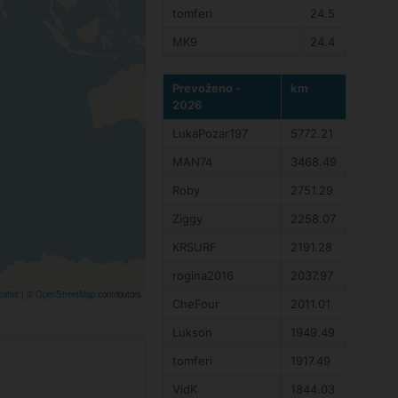
tomferi
24.5
MK9
24.4
Prevoženo -
km
2026
LukaPozar197
5772.21
MAN74
3468.49
Roby
2751.29
Ziggy
2258.07
KRSURF
2191.28
rogina2016
2037.97
aflet
|
©
OpenStreetMap
contributors
CheFour
2011.01
Lukson
1949.49
tomferi
1917.49
VidK
1844.03