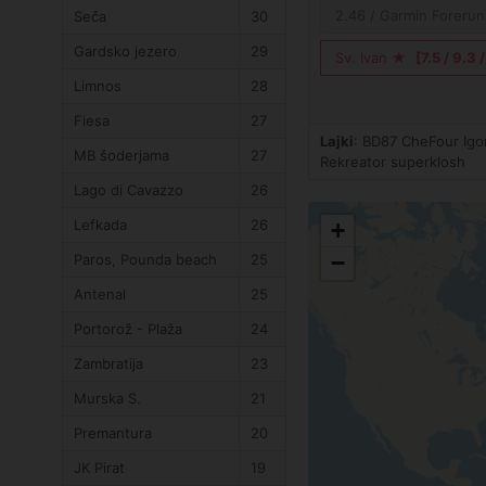
2.46 / Garmin Forerun
Seča
30
Gardsko jezero
29
Sv. Ivan ★
[7.5 / 9.3 /
Limnos
28
Fiesa
27
Lajki
: BD87 CheFour Ig
MB šoderjama
27
Rekreator superklosh
Lago di Cavazzo
26
Lefkada
26
+
−
Paros, Pounda beach
25
Antenal
25
Portorož - Plaža
24
Zambratija
23
Murska S.
21
Premantura
20
JK Pirat
19