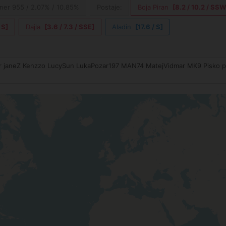
ner 955 / 2.07% / 10.85%
Postaje:
Boja Piran
[8.2 / 10.2 / SSW
 S]
Dajla
[3.6 / 7.3 / SSE]
Aladin
[17.6 / S]
or janeZ Kenzzo LucySun LukaPozar197 MAN74 MatejVidmar MK9 Pisko 