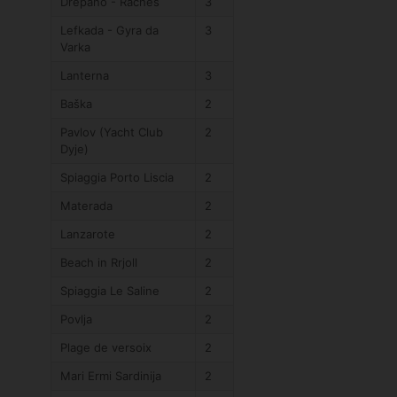
Drepano - Raches
3
Lefkada - Gyra da
3
Varka
Lanterna
3
Baška
2
Pavlov (Yacht Club
2
Dyje)
Spiaggia Porto Liscia
2
Materada
2
Lanzarote
2
Beach in Rrjoll
2
Spiaggia Le Saline
2
Povlja
2
Plage de versoix
2
Mari Ermi Sardinija
2