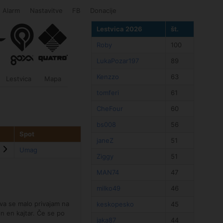
Alarm
Nastavitve
FB
Donacije
Lestvica 2026
št.
Roby
100
LukaPozar197
89
Kenzzo
63
Lestvica
Mapa
tomferi
61
CheFour
60
bs008
56
Spot
janeZ
51
Umag
Ziggy
51
MAN74
47
milko49
46
va se malo privajam na
keskopesko
45
n en kajtar. Če se po
jaka87
44