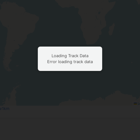
Loading Track Data
Error loading track data
Le
w1km