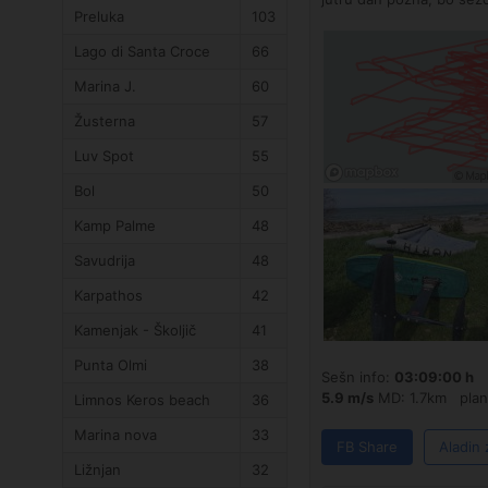
Preluka
103
Lago di Santa Croce
66
Marina J.
60
Žusterna
57
Luv Spot
55
Bol
50
Kamp Palme
48
Savudrija
48
Karpathos
42
Kamenjak - Školjič
41
Punta Olmi
38
Sešn info:
03:09:00 h
p
5.9 m/s
MD: 1.7km plan
Limnos Keros beach
36
Marina nova
33
FB Share
Aladin 
Ližnjan
32