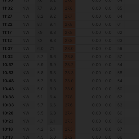
11:36
NW
7.8
9.2
27.8
0.00
0.0
64
11:32
NW
7.7
9.3
27.8
0.00
0.0
65
11:27
NW
8.2
9.2
27.7
0.00
0.0
64
11:22
NW
8.1
9.4
27.8
0.00
0.0
61
11:17
NW
7.9
8.8
27.8
0.00
0.0
62
11:12
NW
7.2
8.3
27.8
0.00
0.0
63
11:07
NW
6.0
7.1
28.0
0.00
0.0
59
11:02
NW
5.7
6.6
28.8
0.00
0.0
57
10:57
NW
5.9
6.9
28.2
0.00
0.0
54
10:53
NW
5.8
6.8
28.3
0.00
0.0
58
10:48
NW
5.7
6.8
28.0
0.00
0.0
54
10:43
NW
5.0
6.0
28.0
0.00
0.0
60
10:38
NW
5.1
6.4
27.8
0.00
0.0
62
10:33
NW
5.7
6.6
27.6
0.00
0.0
63
10:28
NW
5.5
6.3
27.4
0.00
0.0
66
10:23
NW
4.7
6.1
27.3
0.00
0.0
66
10:18
NW
4.2
5.1
27.3
0.00
0.0
67
10:13
NW
4.5
5.0
27.2
0.00
0.0
66