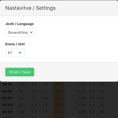
07:22
E
0.7
2.2
25.0
0.00
0.0
60
Nastavitve / Settings
07:18
NNE
1.3
2.5
24.6
0.00
0.0
62
07:13
ESE
1.6
2.9
23.6
0.00
0.0
61
07:08
ESE
3.1
4.4
23.1
0.00
0.0
63
Jezik / Language
07:03
SE
2.4
3.2
23.2
0.00
0.0
62
06:58
SE
2.3
3.1
23.2
0.00
0.0
63
06:53
ESE
2.0
2.9
23.3
0.00
0.0
63
Enota / Unit
06:48
SE
2.7
3.7
23.2
0.00
0.0
63
06:43
ESE
2.8
4.3
22.6
0.00
0.0
65
06:38
SE
4.2
5.5
22.2
0.00
0.0
66
06:34
SE
3.5
5.1
21.9
0.00
0.0
67
Shrani / Save
06:29
SE
3.9
4.9
21.8
0.00
0.0
66
06:24
ESE
3.5
4.5
21.7
0.00
0.0
68
06:19
SE
3.0
3.9
21.4
0.00
0.0
67
06:14
SE
3.1
3.8
21.3
0.00
0.0
66
06:09
SE
2.9
3.8
20.9
0.00
0.0
70
06:04
ESE
3.8
4.7
21.2
0.00
0.0
69