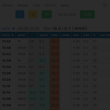
Domov
Modeli
Chat
Reporti
Radar
⌂
G
1h
Seča ★
: 09.08.2026 30m
[8.0 / 9.7 / WNW]
Seča ★
smer
sunki
tmp
voda
mm
24h
%
val (m
13:53
W
7.6
9.4
29.3
0.00
0.0
57
13:48
WNW
7.7
9.3
29.3
0.00
0.0
53
13:43
WNW
8.1
9.8
29.6
0.00
0.0
53
13:39
W
8.1
10.2
29.2
0.00
0.0
55
13:34
WNW
8.1
9.4
29.3
0.00
0.0
55
13:29
WNW
8.3
10.1
29.2
0.00
0.0
54
13:24
WNW
9.1
11.1
29.3
0.00
0.0
52
13:19
WNW
9.7
11.6
28.9
0.00
0.0
55
13:14
WNW
10.3
11.8
29.0
0.00
0.0
55
13:09
WNW
10.3
12.1
28.9
0.00
0.0
55
13:04
WNW
9.9
11.5
28.8
0.00
0.0
55