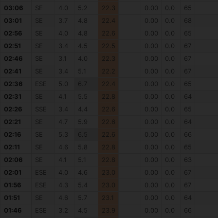
03:06
SE
4.0
5.2
22.3
0.00
0.0
65
03:01
SE
3.7
4.8
22.4
0.00
0.0
68
02:56
SE
4.0
4.8
22.6
0.00
0.0
65
02:51
SE
3.4
4.5
22.5
0.00
0.0
67
02:46
SE
3.1
4.0
22.3
0.00
0.0
67
02:41
SE
3.4
5.1
22.2
0.00
0.0
67
02:36
ESE
5.0
6.7
22.4
0.00
0.0
65
02:31
SE
4.1
5.5
22.8
0.00
0.0
64
02:26
SSE
3.4
4.4
22.6
0.00
0.0
65
02:21
SE
4.7
5.9
22.6
0.00
0.0
64
02:16
SE
5.3
6.5
22.6
0.00
0.0
66
02:11
SE
4.6
5.8
22.8
0.00
0.0
65
02:06
SE
4.1
5.1
22.8
0.00
0.0
63
02:01
ESE
4.0
4.6
23.0
0.00
0.0
67
01:56
ESE
4.3
5.4
23.0
0.00
0.0
67
01:51
SE
4.6
5.7
23.1
0.00
0.0
64
01:46
ESE
3.2
4.5
23.9
0.00
0.0
66