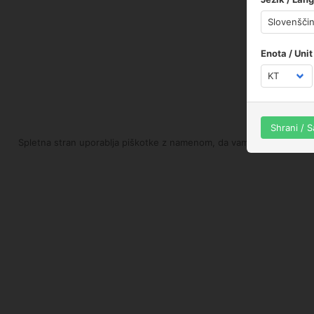
Enota / Unit
Shrani / 
Spletna stran uporablja piškotke z namenom, da vam ponudimo boljše 