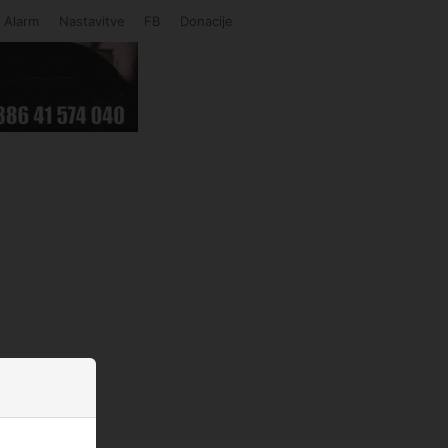
Alarm
Nastavitve
FB
Donacije