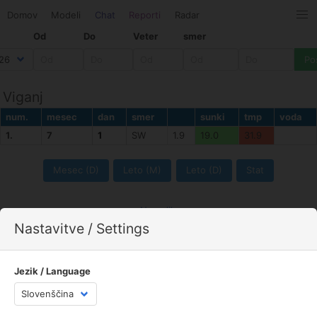
Domov
Modeli
Chat
Reporti
Radar
Od
Do
Veter
smer
Viganj
num.
mesec
dan
smer
sunki
tmp
voda
1.
7
1
SW
1.9
19.0
31.9
Mesec (D)
Leto (M)
Leto (D)
Stat
Navodila
Nastavitve / Settings
© jaka_87
Spletna stran uporablja piškotke z namenom, da vam ponudimo boljše
uporabniške izkušnje, optimizacijo prikaza prilagojenih vsebin in
Jezik / Language
spremljanje statistike obiska. Z nadaljevanjem obiska na spletni strani
se strinjate z uporabo piškotkov.