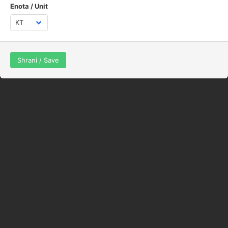
Enota / Unit
© jaka_87
Spletna stran uporablja piškotke z namenom, da vam ponudimo boljše
uporabniške izkušnje, optimizacijo prikaza prilagojenih vsebin in
spremljanje statistike obiska. Z nadaljevanjem obiska na spletni strani
se strinjate z uporabo piškotkov.
Shrani / Save