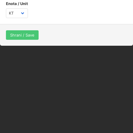
Enota / Unit
Navodila
© jaka_87
Spletna stran uporablja piškotke z namenom, da vam ponudimo boljše
uporabniške izkušnje, optimizacijo prikaza prilagojenih vsebin in
Shrani / Save
spremljanje statistike obiska. Z nadaljevanjem obiska na spletni strani
se strinjate z uporabo piškotkov.