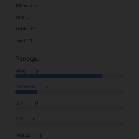
100 m:
0 KT
1 km:
0 KT
1 NM:
0 KT
avg
0 KT
Panoge:
WING -
8
PARAWING -
2
SURF -
0
KITE -
0
PADDLE -
0