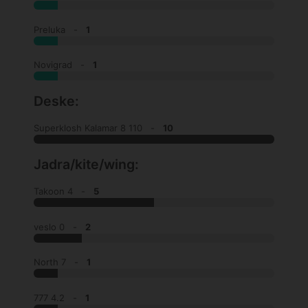
Preluka -
1
Novigrad -
1
Deske:
Superklosh Kalamar 8 110 -
10
Jadra/kite/wing:
Takoon 4 -
5
veslo 0 -
2
North 7 -
1
777 4.2 -
1