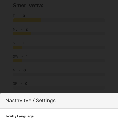
Smeri vetra:
E -
3
NE -
2
S -
1
SW -
1
N -
0
SE -
0
W -
0
Nastavitve / Settings
NW -
0
Jezik / Language