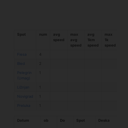
Spot
num
avg
max
avg
max
av
speed
avg
1km
1k
ča
speed
speed
speed
Fiesa
4
Bled
2
Pelegrin
1
(Umag)
Ližnjan
1
Novigrad
1
Preluka
1
Datum
ob
Do
Spot
Deska
J