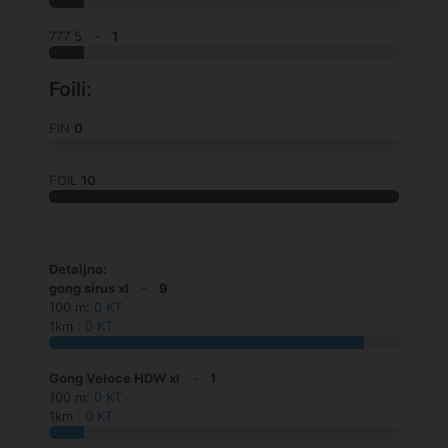
777 5 -
1
Foili:
FIN
0
FOIL
10
Detaljno:
gong sirus xl
-
9
100 m:
0 KT
1km :
0 KT
Gong Veloce HDW xl
-
1
100 m:
0 KT
1km :
0 KT