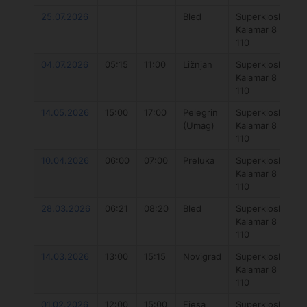
25.07.2026
Bled
Superklosh
N
Kalamar 8
7
110
04.07.2026
05:15
11:00
Ližnjan
Superklosh
T
Kalamar 8
4
110
14.05.2026
15:00
17:00
Pelegrin
Superklosh
T
(Umag)
Kalamar 8
4
110
10.04.2026
06:00
07:00
Preluka
Superklosh
77
Kalamar 8
110
28.03.2026
06:21
08:20
Bled
Superklosh
77
Kalamar 8
110
14.03.2026
13:00
15:15
Novigrad
Superklosh
ve
Kalamar 8
110
01.02.2026
12:00
15:00
Fiesa
Superklosh
T