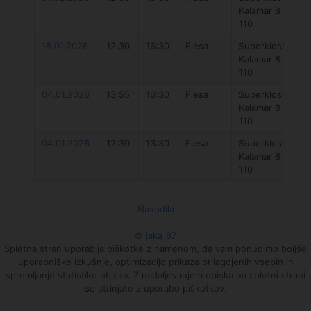
Kalamar 8
4
110
18.01.2026
12:30
16:30
Fiesa
Superklosh
T
Kalamar 8
4
110
04.01.2026
13:55
16:30
Fiesa
Superklosh
T
Kalamar 8
4
110
04.01.2026
12:30
13:30
Fiesa
Superklosh
ve
Kalamar 8
110
Navodila
© jaka_87
Spletna stran uporablja piškotke z namenom, da vam ponudimo boljše
uporabniške izkušnje, optimizacijo prikaza prilagojenih vsebin in
spremljanje statistike obiska. Z nadaljevanjem obiska na spletni strani
se strinjate z uporabo piškotkov.