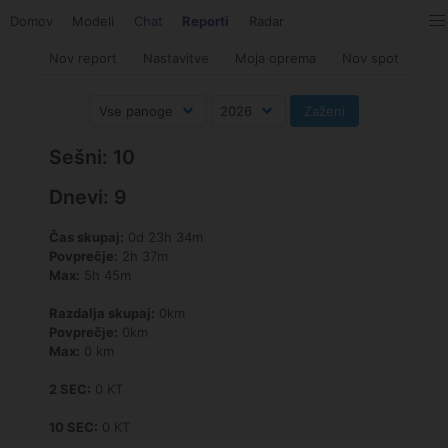
Domov
Modeli
Chat
Reporti
Radar
Nov report
Nastavitve
Moja oprema
Nov spot
Sešni: 10
Dnevi: 9
Čas skupaj:
0d 23h 34m
Povprečje:
2h 37m
Max:
5h 45m
Razdalja skupaj:
0km
Povprečje:
0km
Max:
0 km
2 SEC:
0 KT
10 SEC:
0 KT