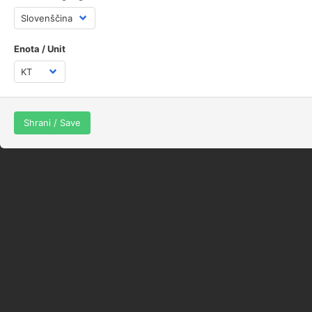
Sešni po mesecih
Enota / Unit
Shrani / Save