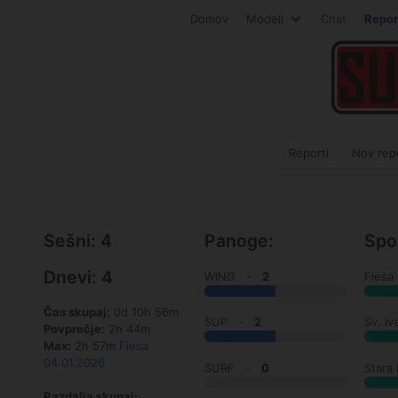
Domov
Modeli
Chat
Repor
Reporti
Nov rep
Sešni: 4
Panoge:
Spot
Dnevi: 4
WING -
2
Fies
Čas skupaj:
0d 10h 56m
SUP -
2
Sv. 
Povprečje:
2h 44m
Max:
2h 57m
Fiesa
04.01.2026
SURF -
0
Stara
Razdalja skupaj: