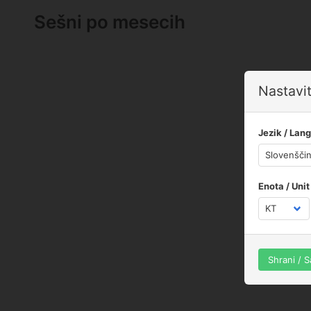
Sešni po mesecih
Nastavit
Jezik / Lan
Enota / Unit
Shrani / 