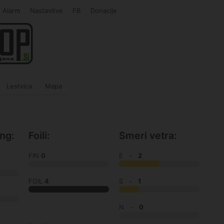
Alarm
Nastavitve
FB
Donacije
Lestvica
Mapa
ing:
Foili:
Smeri vetra:
FIN
0
E -
2
FOIL
4
S -
1
N -
0