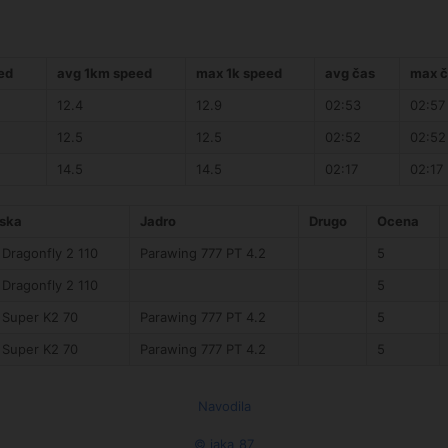
ed
avg 1km speed
max 1k speed
avg čas
max č
12.4
12.9
02:53
02:57
12.5
12.5
02:52
02:52
14.5
14.5
02:17
02:17
ska
Jadro
Drugo
Ocena
 Dragonfly 2 110
Parawing 777 PT 4.2
5
 Dragonfly 2 110
5
 Super K2 70
Parawing 777 PT 4.2
5
 Super K2 70
Parawing 777 PT 4.2
5
Navodila
© jaka_87