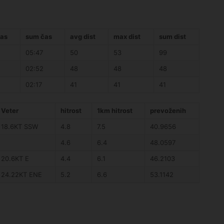
as
sum čas
avg dist
max dist
sum dist
05:47
50
53
99
02:52
48
48
48
02:17
41
41
41
Veter
hitrost
1km hitrost
prevoženih
18.6KT SSW
4.8
7.5
40.9656
4.6
6.4
48.0597
20.6KT E
4.4
6.1
46.2103
24.22KT ENE
5.2
6.6
53.1142