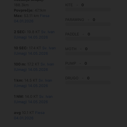
188.3km
KITE -
0
Povprečje:
47.1km
Max:
53.11 km
Fiesa
PARAWING -
0
04.01.2026
2 SEC:
19.8 KT
Sv. Ivan
PADDLE -
0
(Umag) 14.05.2026
10 SEC:
17.4 KT
Sv. Ivan
MOTH -
0
(Umag) 14.05.2026
PUMP -
0
100 m:
17.2 KT
Sv. Ivan
(Umag) 14.05.2026
DRUGO -
0
1 km:
14.5 KT
Sv. Ivan
(Umag) 14.05.2026
1 NM:
14.0 KT
Sv. Ivan
(Umag) 14.05.2026
avg
10.1 KT
Fiesa
04.01.2026