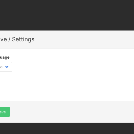
ve / Settings
guage
Save