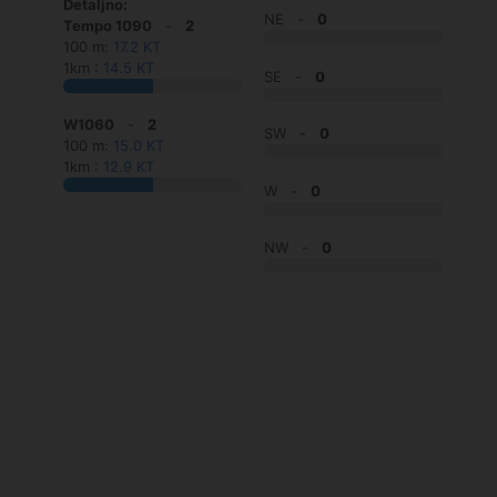
Detaljno:
NE -
0
Tempo 1090
-
2
100 m:
17.2 KT
1km :
14.5 KT
SE -
0
W1060
-
2
SW -
0
100 m:
15.0 KT
1km :
12.9 KT
W -
0
NW -
0