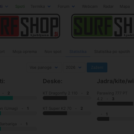
ti
Spoti
Termika
Forum
Webcam
Radar
Mapa
ort
Moja oprema
Nov spot
Statistika
Statistika po spotih
i:
Deske:
Jadra/kite/w
a -
2
KT Dragonfly 2 110 -
2
Parawing 777 PT
4.2 -
3
Ivan (Umag) -
1
KT Super K2 70 -
2
-
1
 Barbariga -
1