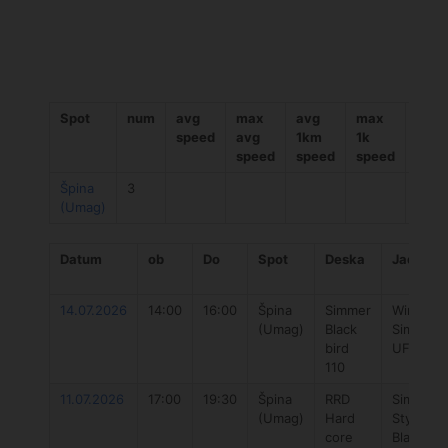
Spot
num
avg
max
avg
max
avg
speed
avg
1km
1k
čas
speed
speed
speed
Špina
3
(Umag)
Datum
ob
Do
Spot
Deska
Jadro
14.07.2026
14:00
16:00
Špina
Simmer
Wing
(Umag)
Black
Simmer
bird
UFO 5
110
11.07.2026
17:00
19:30
Špina
RRD
Simmer
(Umag)
Hard
Style
core
Black