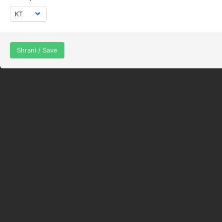
Sešni po mesecih
Shrani / Save