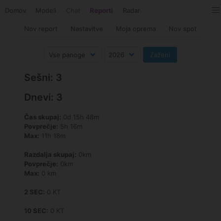
Domov
Modeli
Chat
Reporti
Radar
Nov report
Nastavitve
Moja oprema
Nov spot
Sešni: 3
Dnevi: 3
Čas skupaj:
0d 15h 48m
Povprečje:
5h 16m
Max:
11h 18m
Razdalja skupaj:
0km
Povprečje:
0km
Max:
0 km
2 SEC:
0 KT
10 SEC:
0 KT