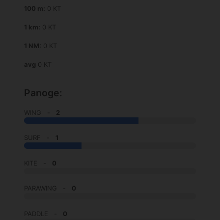
100 m:
0 KT
1 km:
0 KT
1 NM:
0 KT
avg
0 KT
Panoge:
WING -
2
SURF -
1
KITE -
0
PARAWING -
0
PADDLE -
0