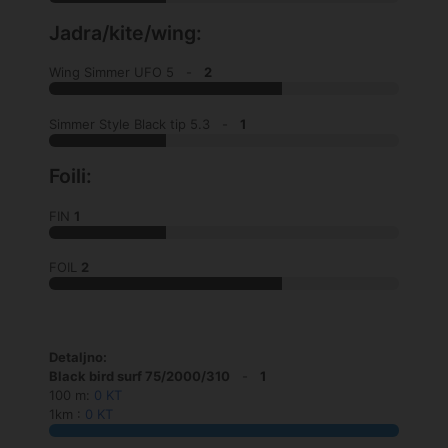
Jadra/kite/wing:
Wing Simmer UFO 5 -
2
Simmer Style Black tip 5.3 -
1
Foili:
FIN
1
FOIL
2
Detaljno:
Black bird surf 75/2000/310
-
1
100 m:
0 KT
1km :
0 KT