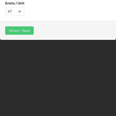
© jaka_87
Enota / Unit
Spletna stran uporablja piškotke z namenom, da vam ponudimo boljše
uporabniške izkušnje, optimizacijo prikaza prilagojenih vsebin in
spremljanje statistike obiska. Z nadaljevanjem obiska na spletni strani
se strinjate z uporabo piškotkov.
Shrani / Save