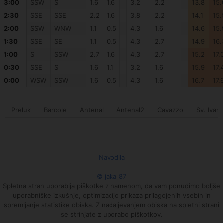
3:00
SSW
S
1.6
1.6
3.2
2.2
13.8
15.
2:30
SSE
SSE
2.2
1.6
3.8
2.2
14.1
15.
2:00
SSW
WNW
1.1
0.5
4.3
1.6
14.6
15.
1:30
SSE
SE
1.1
0.5
4.3
2.7
14.9
16.
1:00
S
SSW
2.7
1.6
4.3
2.7
15.2
17.
0:30
SSE
S
1.6
1.1
3.2
1.6
15.9
17.
0:00
WSW
SSW
1.6
0.5
4.3
1.6
16.7
17.
Preluk
Barcole
Antenal
Antenal2
Cavazzo
Sv. Ivan
Navodila
© jaka_87
Spletna stran uporablja piškotke z namenom, da vam ponudimo boljše
uporabniške izkušnje, optimizacijo prikaza prilagojenih vsebin in
spremljanje statistike obiska. Z nadaljevanjem obiska na spletni strani
se strinjate z uporabo piškotkov.