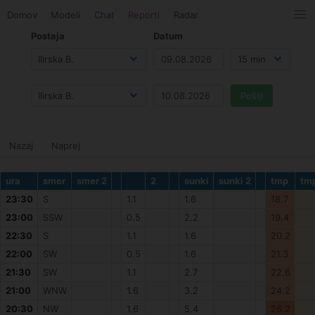
Domov
Modeli
Chat
Reporti
Radar
Postaja
Datum
Nazaj
Naprej
ura
smer
smer 2
2
sunki
sunki 2
tmp
tm
23:30
S
1.1
1.6
18.7
23:00
SSW
0.5
2.2
19.4
22:30
S
1.1
1.6
20.2
22:00
SW
0.5
1.6
21.3
21:30
SW
1.1
2.7
22.6
21:00
WNW
1.6
3.2
24.2
20:30
NW
1.6
5.4
26.2