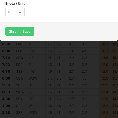
11:30
N
NW
3.8
2.2
7.0
7.0
30.0
31.
Enota / Unit
11:00
NNW
NNW
2.2
3.2
4.3
8.1
29.2
30.
10:30
N
NNW
2.2
2.7
4.3
4.9
27.2
29.
10:00
NNW
NNE
2.2
2.7
4.9
4.3
25.3
26.
9:30
NNE
NNW
2.7
1.6
4.9
3.2
22.9
23.
Shrani / Save
9:00
ENE
NNW
1.6
2.2
3.8
3.2
21.0
20.
8:30
ENE
NE
2.2
1.6
4.3
3.2
18.7
18.
8:00
ENE
ESE
1.6
2.7
3.8
4.9
16.7
17.
7:30
SSW
NE
1.1
1.1
2.2
2.2
14.6
15.
7:00
ESE
E
1.6
1.1
3.2
2.2
12.9
14.
6:30
SSE
NW
1.6
1.1
2.7
2.7
12.0
13.
6:00
SSW
WSW
0.5
0.5
2.7
1.6
12.0
13.
5:30
SE
S
1.1
1.1
2.2
2.2
12.2
13.
5:00
WSW
S
1.6
1.1
3.8
2.2
12.4
14.
4:30
SSW
SE
1.1
1.6
2.7
2.2
12.8
14.
4:00
S
W
1.6
1.6
2.7
2.2
13.2
14.
3:30
SSE
WSW
1.6
1.1
2.2
2.2
13.4
14.