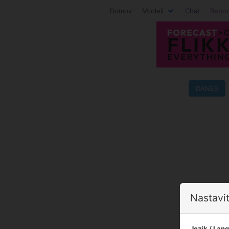
Domov
Modeli
Chat
Repor
DANES
Nastavit
Jezik / Lan