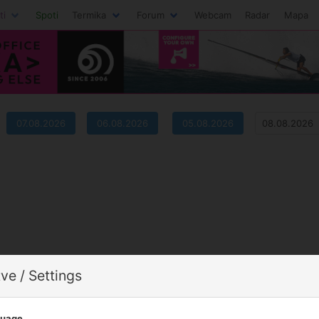
ti
Spoti
Termika
Forum
Webcam
Radar
Mapa
07.08.2026
06.08.2026
05.08.2026
ve / Settings
guage