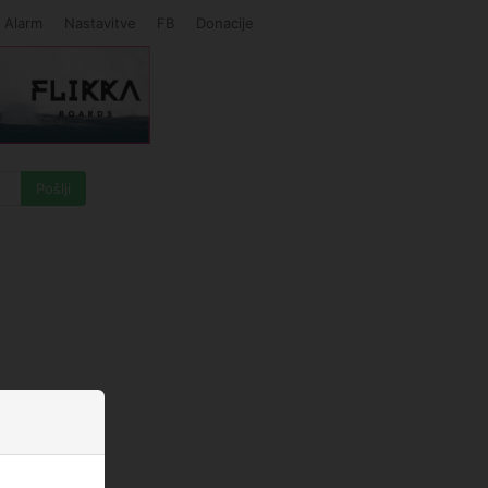
Alarm
Nastavitve
FB
Donacije