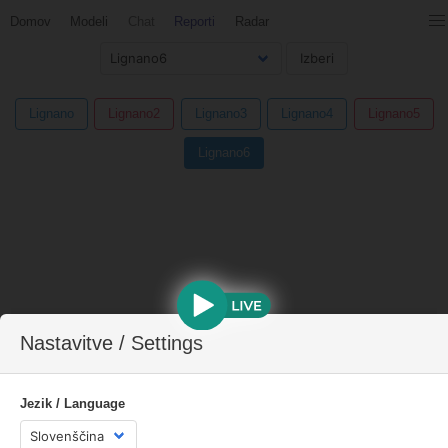
Domov
Modeli
Chat
Reporti
Radar
Lignano
Lignano2
Lignano3
Lignano4
Lignano5
Lignano6
Nastavitve / Settings
Jezik / Language