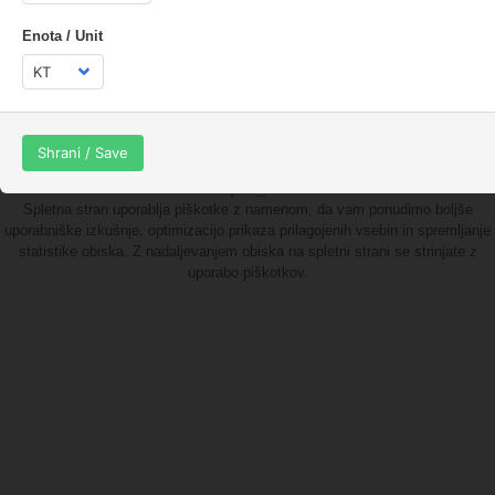
Vir:
LINK
Enota / Unit
Mapa
Navodila
Shrani / Save
© jaka_87
Spletna stran uporablja piškotke z namenom, da vam ponudimo boljše
uporabniške izkušnje, optimizacijo prikaza prilagojenih vsebin in spremljanje
statistike obiska. Z nadaljevanjem obiska na spletni strani se strinjate z
uporabo piškotkov.