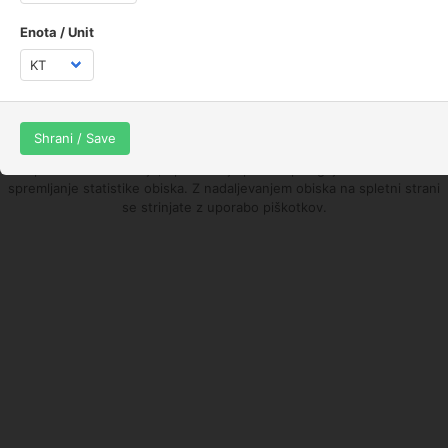
Enota / Unit
Mapa
Navodila
© jaka_87
Shrani / Save
Spletna stran uporablja piškotke z namenom, da vam ponudimo boljše
uporabniške izkušnje, optimizacijo prikaza prilagojenih vsebin in
spremljanje statistike obiska. Z nadaljevanjem obiska na spletni strani
se strinjate z uporabo piškotkov.