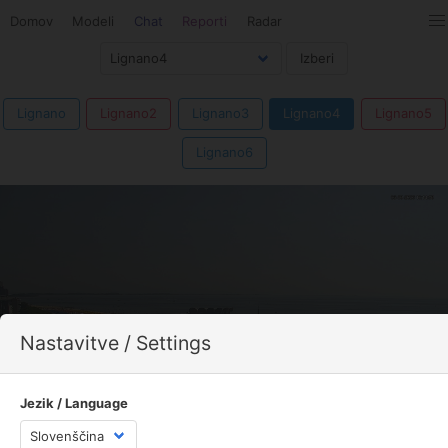
Domov
Modeli
Chat
Reporti
Radar
Lignano
Lignano2
Lignano3
Lignano4
Lignano5
Lignano6
Nastavitve / Settings
Jezik / Language