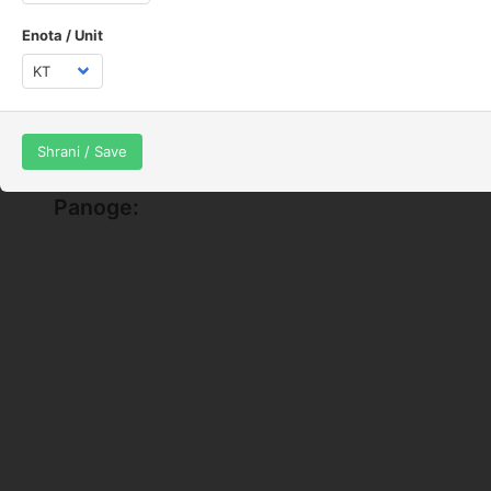
100 m:
0 KT
Enota / Unit
1 km:
0 KT
1 NM:
0 KT
avg
0 KT
Shrani / Save
Panoge: