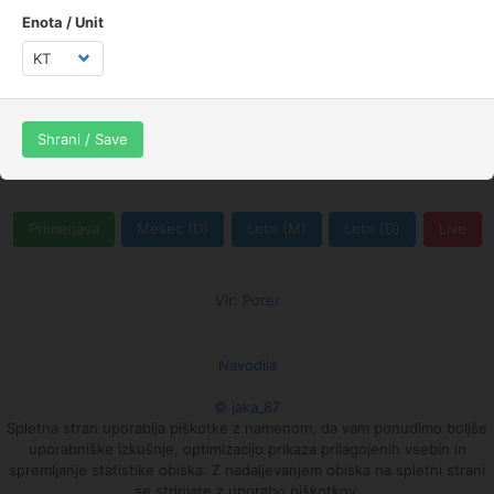
0
Enota / Unit
00:00
01:30
03:00
04:30
06:00
07:30
09:00
10:30
12:00
13:40
15:00
16:30
18:00
19:30
21:00
22:30
Veter
Smer vetra
Temperatura
Shrani / Save
Padavine
Tlak
Vlaga
Highcharts.com
Primerjava
Mesec (D)
Leto (M)
Leto (D)
Live
Vir:
Porer
Navodila
© jaka_87
Spletna stran uporablja piškotke z namenom, da vam ponudimo boljše
uporabniške izkušnje, optimizacijo prikaza prilagojenih vsebin in
spremljanje statistike obiska. Z nadaljevanjem obiska na spletni strani
se strinjate z uporabo piškotkov.