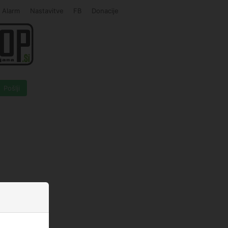
Alarm
Nastavitve
FB
Donacije