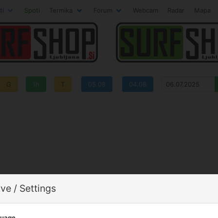
ti
Spoti
Termika
Forum
Webcam
Radar
Mapa
G
1h
T
05.08
04.08
ve / Settings
guage