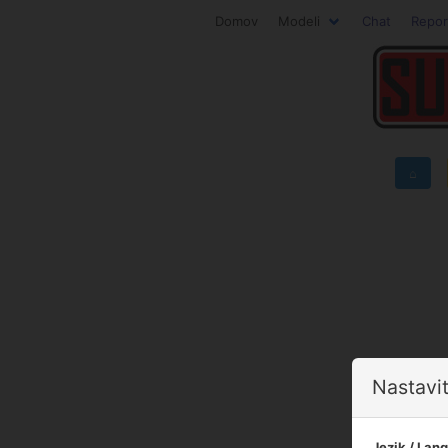
Domov
Modeli
Chat
Repor
⌂
Nastavit
Jezik / Lan