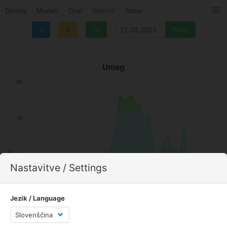
Domov
Modeli
Chat
Reporti
Radar
⌂
G
1h
Umag
20
15
Veter
10
Nastavitve / Settings
5
Jezik / Language