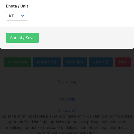
0
Enota / Unit
00:05
01:35
03:05
04:35
06:05
07:35
09:05
10:35
12:05
13:35
15:05
16:35
18:05
19:35
21:05
22:35
Veter
Smer vetra
Temperatura
Shrani / Save
Padavine
Tlak
Vlaga
Highcharts.com
Primerjava
Mesec (D)
Leto (M)
Leto (D)
Live
Vir:
Umag
Navodila
© jaka_87
Spletna stran uporablja piškotke z namenom, da vam ponudimo boljše
uporabniške izkušnje, optimizacijo prikaza prilagojenih vsebin in
spremljanje statistike obiska. Z nadaljevanjem obiska na spletni strani
se strinjate z uporabo piškotkov.