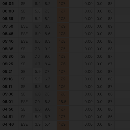
06:05
SE
6.4
8.2
17.7
0.00
0.0
88
06:00
SE
5.8
7.5
17.7
0.00
0.0
88
05:55
SE
5.2
8.1
17.8
0.00
0.0
88
05:50
ESE
6.4
8.3
17.9
0.00
0.0
89
05:45
ESE
6.9
8.6
17.8
0.00
0.0
88
05:40
ESE
6.6
8.3
17.8
0.00
0.0
88
05:35
SE
7.3
9.2
17.5
0.00
0.0
88
05:30
SE
7.6
9.6
17.3
0.00
0.0
87
05:25
SE
6.7
8.4
17.6
0.00
0.0
87
05:21
SE
5.9
7.7
17.7
0.00
0.0
87
05:16
SE
5.5
6.7
17.9
0.00
0.0
88
05:11
SE
6.3
8.6
17.6
0.00
0.0
87
05:06
SE
6.0
7.8
17.8
0.00
0.0
86
05:01
ESE
7.0
8.8
18.5
0.00
0.0
87
04:56
SE
6.6
9.0
17.7
0.00
0.0
86
04:51
SE
5.0
6.7
17.7
0.00
0.0
86
04:46
ESE
3.9
5.4
17.9
0.00
0.0
87