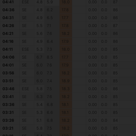
04:41
ESE
4.8
5.9
18.0
0.00
0.0
87
04:36
SE
4.8
6.2
17.8
0.00
0.0
86
04:31
SE
4.9
6.5
17.7
0.00
0.0
86
04:26
SE
5.5
7.1
17.8
0.00
0.0
87
04:21
SE
5.6
7.6
18.2
0.00
0.0
86
04:16
SE
4.9
6.4
17.9
0.00
0.0
86
04:11
ESE
5.3
7.3
18.0
0.00
0.0
85
04:06
SE
6.7
8.5
17.7
0.00
0.0
85
04:01
SE
6.0
7.6
17.9
0.00
0.0
85
03:56
SE
6.0
7.3
18.2
0.00
0.0
85
03:51
SE
6.0
7.4
18.9
0.00
0.0
85
03:46
ESE
5.8
7.5
18.3
0.00
0.0
86
03:41
SE
6.3
7.6
18.2
0.00
0.0
85
03:36
SE
5.4
6.8
18.1
0.00
0.0
85
03:31
SE
5.3
6.6
18.1
0.00
0.0
85
03:26
SE
5.1
6.8
18.2
0.00
0.0
84
03:21
SE
5.8
7.5
18.2
0.00
0.0
85