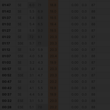
01:47
SE
6.0
7.1
18.8
0.00
0.0
87
01:42
SE
5.5
6.9
19.0
0.00
0.0
88
01:37
SE
5.4
6.6
19.5
0.00
0.0
88
01:32
SE
5.4
6.5
19.4
0.00
0.0
88
01:27
SE
5.8
9.0
19.5
0.00
0.0
87
01:22
SE
7.2
9.1
20.3
0.00
0.0
87
01:17
SSE
5.7
7.1
20.3
0.00
0.0
87
01:12
SE
5.0
5.9
20.3
0.00
0.0
87
01:07
SSE
4.0
5.8
20.4
0.00
0.0
88
01:02
SE
3.2
4.3
19.9
0.00
0.0
87
00:57
SE
3.4
4.4
20.3
0.00
0.0
87
00:52
SSE
3.1
4.7
20.3
0.00
0.0
87
00:47
SE
4.0
5.2
20.2
0.00
0.0
87
00:42
SE
4.1
5.5
19.8
0.00
0.0
88
00:37
SE
4.4
5.9
19.9
0.00
0.0
88
00:32
ESE
3.1
5.3
20.0
0.00
0.0
88
00:28
ESE
5.1
7.0
20.2
0.00
0.0
88