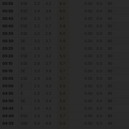
05:55
ESE
3.2
4.2
6.5
0.00
0.0
90
05:50
ESE
2.4
3.6
6.0
0.00
0.0
90
05:45
ESE
2.0
2.7
6.1
0.00
0.0
90
05:40
ESE
2.2
2.7
5.8
0.00
0.0
90
05:35
ESE
2.0
2.8
6.0
0.00
0.0
90
05:30
SE
3.0
3.7
5.9
0.00
0.0
90
05:25
SE
2.9
3.7
5.7
0.00
0.0
90
05:20
ESE
2.3
3.2
5.5
0.00
0.0
90
05:15
ESE
2.8
3.7
5.7
0.00
0.0
90
05:10
SE
3.0
3.9
5.7
0.00
0.0
90
05:05
ESE
2.9
3.8
5.7
0.00
0.0
90
05:00
E
2.5
3.3
5.5
0.00
0.0
90
04:55
E
2.5
3.2
5.6
0.00
0.0
89
04:50
SE
2.8
3.4
5.5
0.00
0.0
89
04:45
E
3.0
4.2
5.5
0.00
0.0
89
04:40
ESE
2.9
3.6
5.7
0.00
0.0
89
04:35
SSE
3.4
4.6
5.9
0.00
0.0
89