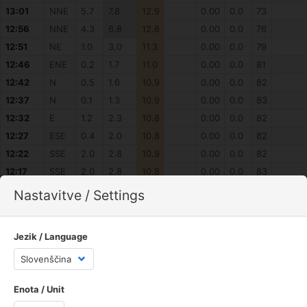
13:01
NNE
5.7
7.8
12.9
0.00
0.0
73
12:56
NNE
4.3
6.8
12.6
0.00
0.0
76
12:51
NE
1.0
3.0
11.3
0.00
0.0
79
12:46
ENE
0.2
1.7
11.0
0.00
0.0
81
12:42
N
0.5
1.6
10.9
0.00
0.0
82
12:37
N
0.1
1.3
10.9
0.00
0.0
83
12:32
E
1.2
2.3
10.8
0.00
0.0
82
12:27
ESE
0.4
2.0
10.8
0.00
0.0
82
12:22
SSE
2.0
2.8
10.9
0.00
0.0
82
12:17
SSE
2.0
2.8
10.8
0.00
0.0
83
12:12
SE
1.7
2.8
10.7
0.00
0.0
84
Nastavitve / Settings
12:07
SE
2.1
3.0
10.2
0.00
0.0
84
12:02
ESE
1.6
2.5
10.2
0.00
0.0
83
Jezik / Language
11:57
SE
2.0
2.7
9.9
0.00
0.0
83
11:52
SE
2.0
2.8
10.2
0.00
0.0
82
11:47
SE
1.9
2.6
10.1
0.00
0.0
83
Enota / Unit
11:42
ESE
1.0
2.1
9.8
0.00
0.0
83