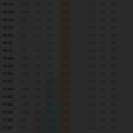
18:43
NNE
1.9
5.0
11.0
0.00
0.0
65
18:38
NNE
1.4
3.7
11.0
0.00
0.0
66
18:33
SE
2.2
5.6
10.9
0.00
0.0
65
18:28
W
2.3
5.4
11.3
0.00
0.0
65
18:23
SE
2.3
5.4
11.3
0.00
0.0
66
18:18
E
1.7
5.0
11.1
0.00
0.0
66
18:13
SE
1.4
4.2
11.3
0.00
0.0
65
18:08
ESE
1.7
4.0
11.8
0.00
0.0
65
18:03
SSE
1.8
3.7
11.3
0.00
0.0
66
17:58
NNE
1.9
5.6
10.9
0.00
0.0
65
17:53
E
3.8
9.7
11.3
0.00
0.0
63
17:48
NNE
4.5
9.7
11.3
0.00
0.0
64
17:43
NE
4.6
9.9
11.4
0.00
0.0
63
17:38
ENE
4.9
11.1
11.5
0.00
0.0
64
17:33
ENE
6.4
11.3
11.6
0.00
0.0
63
17:28
NE
6.1
10.8
11.6
0.00
0.0
64
17:23
NE
7.8
13.1
11.8
0.00
0.0
64