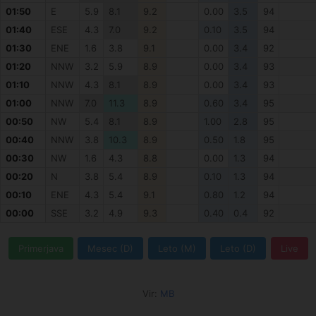
01:50
E
5.9
8.1
9.2
0.00
3.5
94
01:40
ESE
4.3
7.0
9.2
0.10
3.5
94
01:30
ENE
1.6
3.8
9.1
0.00
3.4
92
01:20
NNW
3.2
5.9
8.9
0.00
3.4
93
01:10
NNW
4.3
8.1
8.9
0.00
3.4
93
01:00
NNW
7.0
11.3
8.9
0.60
3.4
95
00:50
NW
5.4
8.1
8.9
1.00
2.8
95
00:40
NNW
3.8
10.3
8.9
0.50
1.8
95
00:30
NW
1.6
4.3
8.8
0.00
1.3
94
00:20
N
3.8
5.4
8.9
0.10
1.3
94
00:10
ENE
4.3
5.4
9.1
0.80
1.2
94
00:00
SSE
3.2
4.9
9.3
0.40
0.4
92
Primerjava
Mesec (D)
Leto (M)
Leto (D)
Live
Vir:
MB