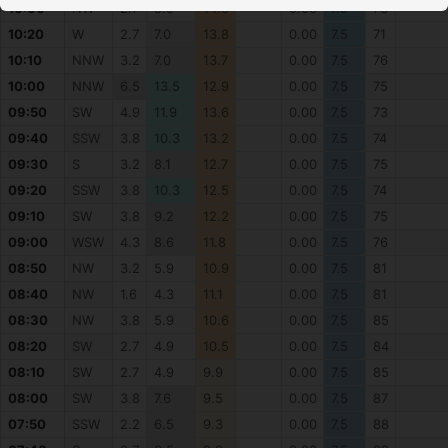
10:30
NW
2.7
5.9
14.0
0.00
7.5
73
10:20
W
2.7
7.0
13.8
0.00
7.5
71
10:10
NNW
3.2
7.0
13.7
0.00
7.5
76
10:00
NNW
6.5
13.5
12.9
0.00
7.5
75
09:50
SW
4.9
11.9
13.6
0.00
7.5
73
09:40
SSW
3.8
10.3
13.2
0.00
7.5
74
09:30
S
3.2
8.1
12.7
0.00
7.5
75
09:20
SSW
3.8
10.3
12.5
0.00
7.5
74
09:10
SW
3.8
9.2
12.2
0.00
7.5
75
09:00
WSW
4.3
8.6
11.8
0.00
7.5
76
08:50
NW
3.2
5.9
10.9
0.00
7.5
81
08:40
NW
1.6
4.3
11.1
0.00
7.5
81
08:30
NW
3.8
5.9
10.6
0.00
7.5
85
08:20
SW
2.7
4.9
10.5
0.00
7.5
84
08:10
SW
2.7
4.9
9.9
0.00
7.5
85
08:00
SW
3.8
7.6
9.5
0.00
7.5
87
07:50
SSW
2.2
6.5
9.3
0.00
7.5
88