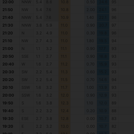
22:00
NNW
5.4
8.6
10.8
0.50
24.6
95
21:50
NW
5.4
7.6
10.8
2.00
24.1
96
21:40
NNW
5.4
7.6
10.9
1.40
22.1
96
21:30
NNW
3.8
5.9
11.0
0.90
20.7
97
21:20
N
3.2
4.9
11.0
0.30
19.8
96
21:10
NW
2.7
4.3
11.0
1.80
19.5
94
21:00
N
1.1
3.2
11.1
0.90
17.7
93
20:50
SSE
1.1
2.7
11.1
0.90
16.8
93
20:40
W
1.6
2.7
11.2
0.70
15.9
93
20:30
SW
2.2
5.4
11.3
0.60
15.2
93
20:20
SW
2.2
5.4
11.5
0.70
14.6
94
20:10
SSW
1.6
3.2
11.7
1.00
13.9
93
20:00
SSW
1.6
3.2
12.0
0.90
12.9
93
19:50
S
1.6
3.8
12.3
1.10
12.0
89
19:40
S
2.2
3.2
12.4
0.20
10.9
88
19:30
ESE
2.7
3.8
12.8
0.00
10.7
83
19:20
E
2.2
3.2
13.0
0.00
10.7
82