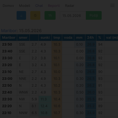
Domov
Modeli
Chat
Reporti
Radar
⌂
G
1h
Maribor
: 15.05.2026
Maribor
smer
sunki
tmp
voda
mm
24h
%
val (m)
23:50
SSE
2.7
4.9
10.3
0.10
26.9
94
23:40
SSE
2.2
4.3
10.3
0.00
26.8
92
23:30
E
2.2
3.8
10.1
0.00
26.8
92
23:20
E
3.2
4.3
10.1
0.20
26.8
92
23:10
NE
2.7
4.3
10.0
0.10
26.6
90
23:00
NNE
2.2
4.9
10.3
0.30
26.5
93
22:50
N
2.2
4.3
10.2
0.20
26.2
91
22:40
WNW
2.2
4.9
10.3
0.50
26.0
93
22:30
NW
5.9
11.3
10.4
0.30
25.5
89
22:20
N
8.1
12.4
10.6
0.30
25.2
89
22:10
NNW
6.5
10.8
10.7
0.30
24.9
92