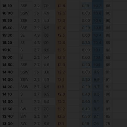
16:10
SSE
3.2
7.0
12.8
0.10
10.7
88
16:00
SSW
1.6
4.9
12.6
0.00
10.6
90
15:50
SSE
2.2
4.3
12.3
0.00
10.6
90
15:40
SSE
3.2
6.5
12.4
0.20
10.6
88
15:30
SE
4.9
7.6
12.5
0.00
10.4
88
15:20
SE
4.3
7.0
12.6
0.30
10.4
89
15:10
S
2.7
6.5
12.5
0.00
10.1
86
15:00
S
2.2
5.4
12.6
0.00
10.1
89
14:50
SSE
2.7
4.9
12.3
0.20
10.1
89
14:40
SSW
1.6
3.8
12.2
0.00
9.9
91
14:30
SSW
2.2
4.9
12.1
0.20
9.9
91
14:20
SSW
2.7
6.5
11.9
0.20
9.7
91
14:10
S
2.7
6.5
12.0
0.40
9.5
90
14:00
S
2.2
5.4
12.2
0.60
9.1
91
13:50
SW
2.7
7.0
12.2
0.40
8.5
89
13:40
SW
3.2
8.1
12.5
0.50
8.1
85
13:30
SW
2.7
6.5
13.1
0.10
7.6
78