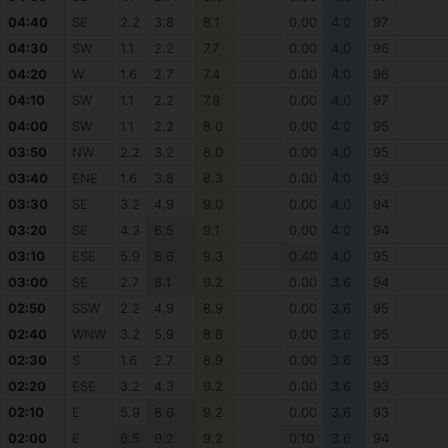
04:40
SE
2.2
3.8
8.1
0.00
4.0
97
04:30
SW
1.1
2.2
7.7
0.00
4.0
96
04:20
W
1.6
2.7
7.4
0.00
4.0
96
04:10
SW
1.1
2.2
7.8
0.00
4.0
97
04:00
SW
1.1
2.2
8.0
0.00
4.0
95
03:50
NW
2.2
3.2
8.0
0.00
4.0
95
03:40
ENE
1.6
3.8
8.3
0.00
4.0
93
03:30
SE
3.2
4.9
9.0
0.00
4.0
94
03:20
SE
4.3
6.5
9.1
0.00
4.0
94
03:10
ESE
5.9
8.6
9.3
0.40
4.0
95
03:00
SE
2.7
8.1
9.2
0.00
3.6
94
02:50
SSW
2.2
4.9
8.9
0.00
3.6
95
02:40
WNW
3.2
5.9
8.8
0.00
3.6
95
02:30
S
1.6
2.7
8.9
0.00
3.6
93
02:20
ESE
3.2
4.3
9.2
0.00
3.6
93
02:10
E
5.9
8.6
9.2
0.00
3.6
93
02:00
E
6.5
9.2
9.2
0.10
3.6
94