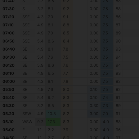
07:40
S
2.7
6.5
9.2
0.00
7.5
88
07:30
S
3.2
8.1
9.2
0.00
7.5
88
07:20
SSE
4.3
7.0
9.1
0.00
7.5
86
07:10
SSE
4.9
8.1
8.8
0.00
7.5
87
07:00
SSE
4.9
7.0
8.5
0.00
7.5
89
06:50
SSE
5.4
8.6
8.4
0.00
7.5
90
06:40
SE
4.9
8.1
7.8
0.00
7.5
93
06:30
SE
5.4
7.6
7.5
0.00
7.5
94
06:20
SE
5.9
8.6
7.6
0.00
7.5
94
06:10
SE
4.9
6.5
7.7
0.00
7.5
93
06:00
SE
4.3
8.1
7.8
0.00
7.5
92
05:50
SE
4.9
7.6
8.0
0.10
7.5
92
05:40
SE
5.4
9.2
8.3
0.10
7.4
91
05:30
SE
3.2
6.5
8.3
0.30
7.3
89
05:20
SSW
4.9
10.8
8.2
3.00
7.0
91
05:10
WSW
9.2
17.3
8.3
0.00
4.0
88
05:00
E
1.1
2.2
7.9
0.00
4.0
96
04:50
SE
1.1
2.7
8.0
0.00
4.0
97