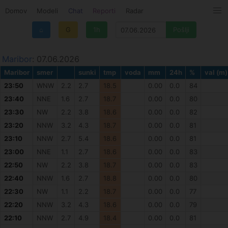
Domov
Modeli
Chat
Reporti
Radar
⌂
G
1h
Maribor
: 07.06.2026
Maribor
smer
sunki
tmp
voda
mm
24h
%
val (m)
23:50
WNW
2.2
2.7
18.5
0.00
0.0
84
23:40
NNE
1.6
2.7
18.7
0.00
0.0
80
23:30
NW
2.2
3.8
18.6
0.00
0.0
82
23:20
NNW
3.2
4.3
18.7
0.00
0.0
81
23:10
NNW
2.7
5.4
18.6
0.00
0.0
81
23:00
NNE
1.1
2.7
18.6
0.00
0.0
83
22:50
NW
2.2
3.8
18.7
0.00
0.0
83
22:40
NNW
1.6
2.7
18.8
0.00
0.0
80
22:30
NW
1.1
2.2
18.7
0.00
0.0
77
22:20
NNW
3.2
4.3
18.6
0.00
0.0
79
22:10
NNW
2.7
4.9
18.4
0.00
0.0
81