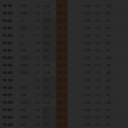
16:10
SSE
2.2
4.9
26.1
0.00
0.0
39
16:00
SSE
3.2
5.9
26.2
0.00
0.0
39
15:50
S
3.2
6.5
26.3
0.00
0.0
40
15:40
SSE
2.7
7.0
26.5
0.00
0.0
41
15:30
S
2.7
6.5
26.1
0.00
0.0
44
15:20
S
3.8
8.6
26.1
0.00
0.0
40
15:10
SW
3.8
7.6
26.0
0.00
0.0
47
15:00
SSW
2.7
8.1
25.4
0.00
0.0
46
14:50
SSW
2.7
5.9
25.6
0.00
0.0
48
14:40
SSW
2.7
5.9
25.5
0.00
0.0
48
14:30
S
3.2
7.0
25.8
0.00
0.0
44
14:20
SSE
3.8
7.6
26.7
0.00
0.0
42
14:10
SW
2.7
6.5
26.3
0.00
0.0
42
14:00
NNE
3.2
5.4
26.7
0.00
0.0
38
13:50
NE
4.9
8.1
26.5
0.00
0.0
43
13:40
ENE
4.9
9.7
26.4
0.00
0.0
42
13:30
NE
3.8
8.1
26.3
0.00
0.0
43