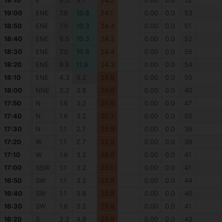
19:10
E
6.5
9.7
24.2
0.00
0.0
52
19:00
ENE
7.6
10.8
24.1
0.00
0.0
53
18:50
ENE
7.0
10.3
24.4
0.00
0.0
51
18:40
ENE
6.5
10.3
24.2
0.00
0.0
52
18:30
ENE
7.0
10.8
24.4
0.00
0.0
55
18:20
ENE
8.6
11.9
24.3
0.00
0.0
54
18:10
ENE
4.3
9.2
25.6
0.00
0.0
50
18:00
NNE
2.2
3.8
26.0
0.00
0.0
40
17:50
N
1.6
3.2
25.6
0.00
0.0
47
17:40
N
1.6
3.2
25.7
0.00
0.0
50
17:30
N
1.1
2.7
25.9
0.00
0.0
39
17:20
W
1.1
2.7
25.9
0.00
0.0
39
17:10
W
1.6
3.2
26.0
0.00
0.0
41
17:00
SSW
1.1
3.2
26.1
0.00
0.0
41
16:50
SW
1.1
3.2
25.8
0.00
0.0
44
16:40
SW
1.1
3.8
25.8
0.00
0.0
40
16:30
SW
1.6
3.2
25.8
0.00
0.0
41
16:20
S
2.2
4.9
25.9
0.00
0.0
43