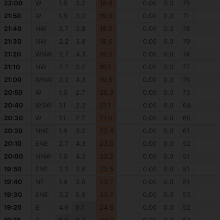
22:00
W
1.6
3.2
18.6
0.00
0.0
75
21:50
W
1.6
3.2
19.0
0.00
0.0
71
21:40
NW
2.7
3.8
18.5
0.00
0.0
78
21:30
NW
2.2
3.8
18.6
0.00
0.0
79
21:20
WNW
2.7
4.3
19.2
0.00
0.0
74
21:10
NW
2.2
3.2
19.1
0.00
0.0
77
21:00
WNW
2.2
4.3
19.5
0.00
0.0
76
20:50
W
1.6
2.7
20.3
0.00
0.0
73
20:40
WSW
1.1
2.2
21.1
0.00
0.0
64
20:30
W
1.1
2.7
21.9
0.00
0.0
60
20:20
NNE
1.6
3.2
22.4
0.00
0.0
61
20:10
ENE
2.7
4.3
23.0
0.00
0.0
52
20:00
NNW
1.6
4.3
23.2
0.00
0.0
51
19:50
ENE
2.2
3.8
23.5
0.00
0.0
51
19:40
NE
1.6
3.8
23.7
0.00
0.0
51
19:30
ENE
3.2
5.9
23.7
0.00
0.0
53
19:20
E
4.9
8.1
24.0
0.00
0.0
52