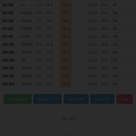
01:50
N
2.7
4.3
13.4
0.00
0.0
97
01:40
NNW
1.6
2.7
13.7
0.00
0.0
96
01:30
WSW
1.1
1.6
14.0
0.00
0.0
96
01:20
NNW
1.1
2.7
14.2
0.00
0.0
97
01:10
NNE
1.6
2.7
14.2
0.00
0.0
96
00:50
WNW
2.2
3.8
14.1
0.00
0.0
95
00:40
WSW
1.1
2.2
14.4
0.00
0.0
95
00:30
W
1.6
2.2
14.5
0.00
0.0
95
00:20
WSW
1.1
1.6
14.7
0.00
0.0
95
00:10
WSW
1.1
2.2
14.5
0.00
0.0
95
00:00
WNW
1.6
2.7
14.8
0.00
0.0
95
Primerjava
Mesec (D)
Leto (M)
Leto (D)
Live
Vir:
MB