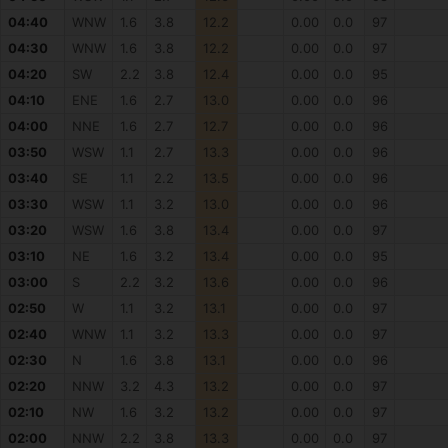
04:40
WNW
1.6
3.8
12.2
0.00
0.0
97
04:30
WNW
1.6
3.8
12.2
0.00
0.0
97
04:20
SW
2.2
3.8
12.4
0.00
0.0
95
04:10
ENE
1.6
2.7
13.0
0.00
0.0
96
04:00
NNE
1.6
2.7
12.7
0.00
0.0
96
03:50
WSW
1.1
2.7
13.3
0.00
0.0
96
03:40
SE
1.1
2.2
13.5
0.00
0.0
96
03:30
WSW
1.1
3.2
13.0
0.00
0.0
96
03:20
WSW
1.6
3.8
13.4
0.00
0.0
97
03:10
NE
1.6
3.2
13.4
0.00
0.0
95
03:00
S
2.2
3.2
13.6
0.00
0.0
96
02:50
W
1.1
3.2
13.1
0.00
0.0
97
02:40
WNW
1.1
3.2
13.3
0.00
0.0
97
02:30
N
1.6
3.8
13.1
0.00
0.0
96
02:20
NNW
3.2
4.3
13.2
0.00
0.0
97
02:10
NW
1.6
3.2
13.2
0.00
0.0
97
02:00
NNW
2.2
3.8
13.3
0.00
0.0
97