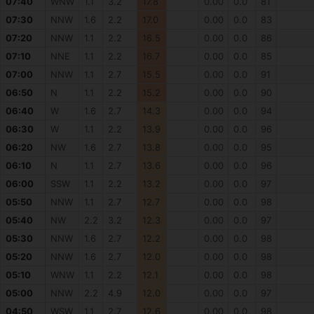
07:40
WNW
1.1
3.2
17.8
0.00
0.0
81
07:30
NNW
1.6
2.2
17.0
0.00
0.0
83
07:20
NNW
1.1
2.2
16.5
0.00
0.0
86
07:10
NNE
1.1
2.2
16.7
0.00
0.0
85
07:00
NNW
1.1
2.7
15.5
0.00
0.0
91
06:50
N
1.1
2.2
15.2
0.00
0.0
90
06:40
W
1.6
2.7
14.3
0.00
0.0
94
06:30
W
1.1
2.2
13.9
0.00
0.0
96
06:20
NW
1.6
2.7
13.8
0.00
0.0
95
06:10
N
1.1
2.7
13.6
0.00
0.0
96
06:00
SSW
1.1
2.2
13.2
0.00
0.0
97
05:50
NNW
1.1
2.7
12.7
0.00
0.0
98
05:40
NW
2.2
3.2
12.3
0.00
0.0
97
05:30
NNW
1.6
2.7
12.2
0.00
0.0
98
05:20
NNW
1.6
2.7
12.0
0.00
0.0
98
05:10
WNW
1.1
2.2
12.1
0.00
0.0
98
05:00
NNW
2.2
4.9
12.0
0.00
0.0
97
04:50
WSW
1.1
2.7
12.6
0.00
0.0
98